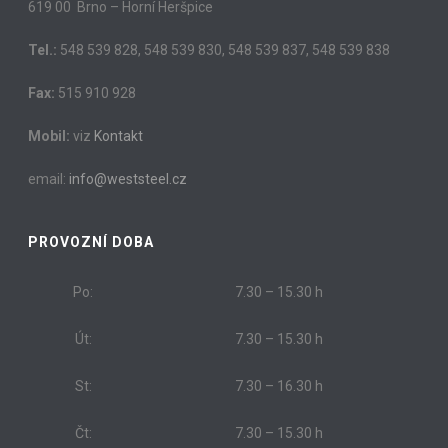
619 00 Brno – Horní Heršpice
Tel.:
548 539 828, 548 539 830, 548 539 837, 548 539 838
Fax:
515 910 928
Mobil:
viz
Kontakt
email:
info@weststeel.cz
PROVOZNÍ DOBA
Po:
7.30 – 15.30 h
Út:
7.30 – 15.30 h
St:
7.30 – 16.30 h
Čt:
7.30 – 15.30 h