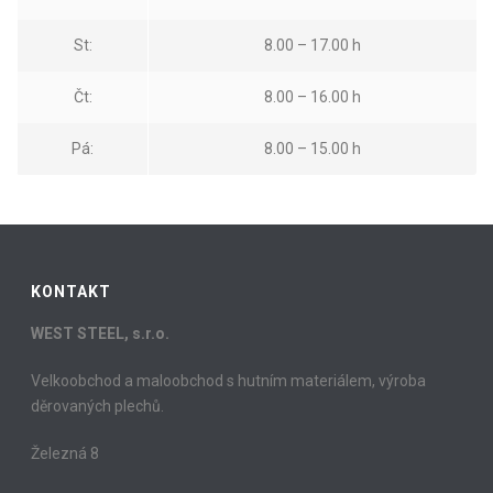
St:
8.00 – 17.00 h
Čt:
8.00 – 16.00 h
Pá:
8.00 – 15.00 h
KONTAKT
WEST STEEL, s.r.o.
Velkoobchod a maloobchod s hutním materiálem, výroba
děrovaných plechů.
Železná 8