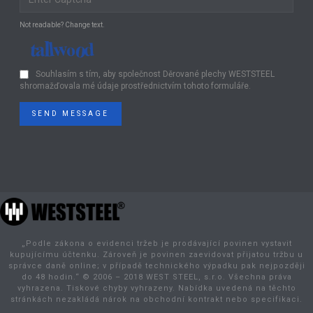
Not readable? Change text.
Souhlasím s tím, aby společnost Děrované plechy WESTSTEEL
shromažďovala mé údaje prostřednictvím tohoto formuláře.
SEND MESSAGE
„Podle zákona o evidenci tržeb je prodávající povinen vystavit
kupujícímu účtenku. Zároveň je povinen zaevidovat přijatou tržbu u
správce daně online; v případě technického výpadku pak nejpozději
do 48 hodin.“ © 2006 – 2018 WEST STEEL, s.r.o. Všechna práva
vyhrazena. Tiskové chyby vyhrazeny. Nabídka uvedená na těchto
stránkách nezakládá nárok na obchodní kontrakt nebo specifikaci.