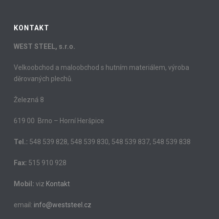
KONTAKT
WEST STEEL, s.r.o.
Velkoobchod a maloobchod s hutním materiálem, výroba
děrovaných plechů.
Železná 8
619 00 Brno – Horní Heršpice
Tel.:
548 539 828, 548 539 830, 548 539 837, 548 539 838
Fax:
515 910 928
Mobil:
viz
Kontakt
email:
info@weststeel.cz