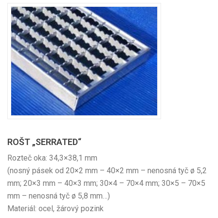
ROŠT „SERRATED“
Rozteč oka: 34,3×38,1 mm
(nosný pásek od 20×2 mm – 40×2 mm – nenosná tyč ø 5,2
mm; 20×3 mm – 40×3 mm; 30×4 – 70×4 mm; 30×5 – 70×5
mm – nenosná tyč ø 5,8 mm…)
Materiál: ocel, žárový pozink