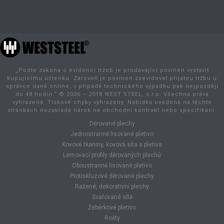
„Podle zákona o evidenci tržeb je prodávající povinen vystavit
kupujícímu účtenku. Zároveň je povinen zaevidovat přijatou tržbu u
správce daně online; v případě technického výpadku pak nejpozději
do 48 hodin.“ © 2006 – 2018 WEST STEEL, s.r.o. Všechna práva
vyhrazena. Tiskové chyby vyhrazeny. Nabídka uvedená na těchto
stránkách nezakládá nárok na obchodní kontrakt nebo specifikaci.
Děrované plechy
Jednostranně lisované pletivo
Kovové tkaniny, kovová síta a pletiva
Lemovací profily děrovaných plechů
Oboustranně lisované pletivo
Protiskluzové děrované plechy
Ražené, dekorativní plechy
Svařované sítě
Žebérkové pletivo
Rošty