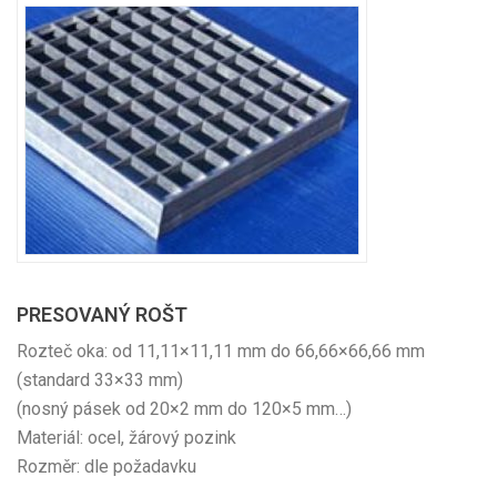
PRESOVANÝ ROŠT
Rozteč oka: od 11,11×11,11 mm do 66,66×66,66 mm
(standard 33×33 mm)
(nosný pásek od 20×2 mm do 120×5 mm…)
Materiál: ocel, žárový pozink
Rozměr: dle požadavku