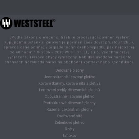
„Podle zákona o evidenci tržeb je prodávající povinen vystavit
kupujícímu účtenku. Zároveň je povinen zaevidovat přijatou tržbu u
správce daně online; v případě technického výpadku pak nejpozději
do 48 hodin.“ © 2006 – 2018 WEST STEEL, s.r.o. Všechna práva
vyhrazena. Tiskové chyby vyhrazeny. Nabídka uvedená na těchto
stránkách nezakládá nárok na obchodní kontrakt nebo specifikaci.
Děrované plechy
Jednostranně lisované pletivo
Kovové tkaniny, kovová síta a pletiva
Lemovací profily děrovaných plechů
Oboustranně lisované pletivo
Protiskluzové děrované plechy
Ražené, dekorativní plechy
Svařované sítě
Žebérkové pletivo
Rošty
Tahokov