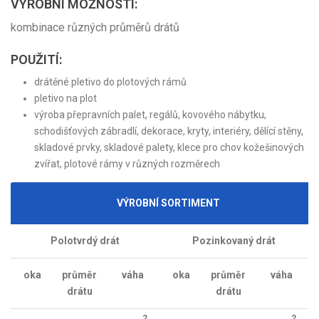
VÝROBNÍ MOŽNOSTI:
kombinace různých průměrů drátů
POUŽITÍ:
drátěné pletivo do plotových rámů
pletivo na plot
výroba přepravních palet, regálů, kovového nábytku,
schodišťových zábradlí, dekorace, kryty, interiéry, dělící stěny,
skladové prvky, skladové palety, klece pro chov kožešinových
zvířat, plotové rámy v různých rozměrech
VÝROBNÍ SORTIMENT
Polotvrdý drát
Pozinkovaný drát
oka
průměr
váha
oka
průměr
váha
drátu
drátu
2
2