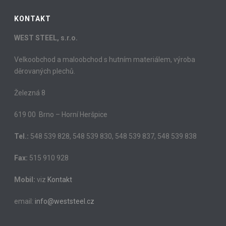
KONTAKT
WEST STEEL, s.r.o.
Velkoobchod a maloobchod s hutním materiálem, výroba
děrovaných plechů.
Železná 8
619 00 Brno – Horní Heršpice
Tel.:
548 539 828, 548 539 830, 548 539 837, 548 539 838
Fax:
515 910 928
Mobil:
viz
Kontakt
email:
info@weststeel.cz