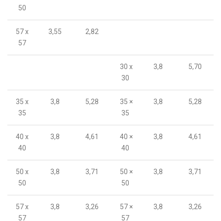
50
57 x
3,55
2,82
57
30 x
3,8
5,70
30
35 x
3,8
5,28
35 ×
3,8
5,28
35
35
40 x
3,8
4,61
40 ×
3,8
4,61
40
40
50 x
3,8
3,71
50 ×
3,8
3,71
50
50
57 x
3,8
3,26
57 ×
3,8
3,26
57
57