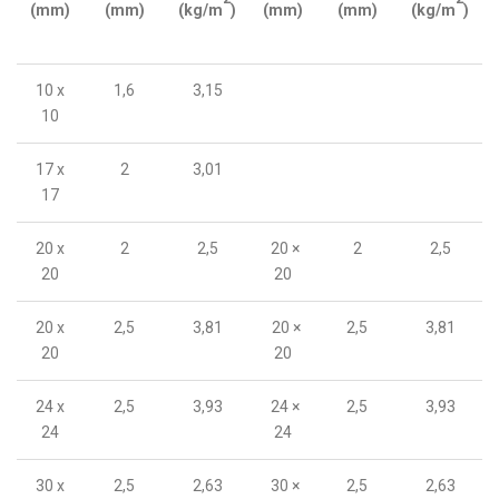
(mm)
(mm)
(kg/m
)
(mm)
(mm)
(kg/m
)
10 x
1,6
3,15
10
17 x
2
3,01
17
20 x
2
2,5
20 ×
2
2,5
20
20
20 x
2,5
3,81
20 ×
2,5
3,81
20
20
24 x
2,5
3,93
24 ×
2,5
3,93
24
24
30 x
2,5
2,63
30 ×
2,5
2,63