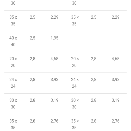
30
30
35 x
2,5
2,29
35 ×
2,5
2,29
35
35
40 x
2,5
1,95
40
20 x
2,8
4,68
20 ×
2,8
4,68
20
20
24 x
2,8
3,93
24 ×
2,8
3,93
24
24
30 x
2,8
3,19
30 ×
2,8
3,19
30
30
35 x
2,8
2,76
35 ×
2,8
2,76
35
35