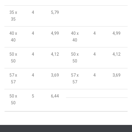
35 x
4
5,79
35
40 x
4
4,99
40 x
4
4,99
40
40
50 x
4
4,12
50 x
4
4,12
50
50
57 x
4
3,69
57 x
4
3,69
57
57
50 x
5
6,44
50