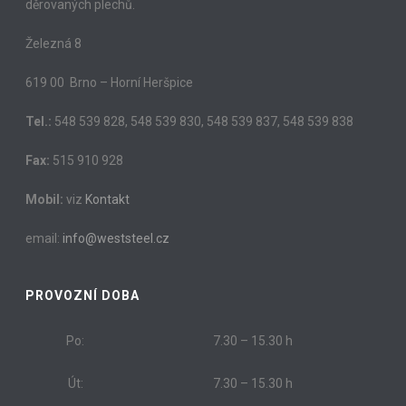
děrovaných plechů.
Železná 8
619 00 Brno – Horní Heršpice
Tel.:
548 539 828, 548 539 830, 548 539 837, 548 539 838
Fax:
515 910 928
Mobil:
viz
Kontakt
email:
info@weststeel.cz
PROVOZNÍ DOBA
Po:
7.30 – 15.30 h
Út:
7.30 – 15.30 h