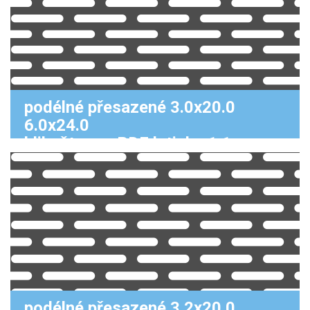
podélné přesazené 3.0x20.0
6.0x24.0
klikněte pro PDF k tisku 1:1
podélné přesazené 3.2x20.0