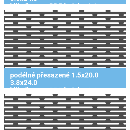
klikněte pro PDF k tisku 1:1
podélné přesazené 1.5x20.0
3.8x24.0
klikněte pro PDF k tisku 1:1