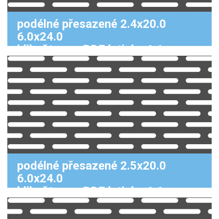
podélné přesazené 2.4x20.0
6.0x24.0
klikněte pro PDF k tisku 1:1
podélné přesazené 2.5x20.0
6.0x24.0
klikněte pro PDF k tisku 1:1