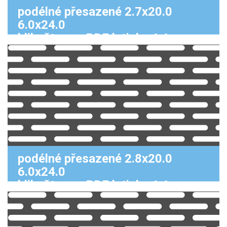
podélné přesazené 2.7x20.0
6.0x24.0
klikněte pro PDF k tisku 1:1
podélné přesazené 2.8x20.0
6.0x24.0
klikněte pro PDF k tisku 1:1