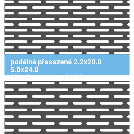
podélné přesazené 2.2x20.0
5.0x24.0
klikněte pro PDF k tisku 1:1