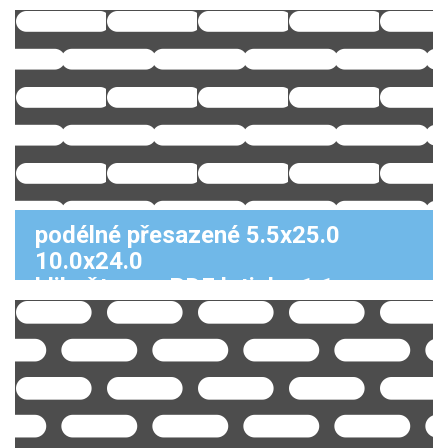
podélné přesazené 5.5x25.0
10.0x24.0
klikněte pro PDF k tisku 1:1