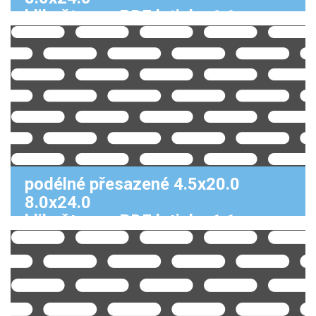
klikněte pro PDF k tisku 1:1
podélné přesazené 4.5x20.0
8.0x24.0
klikněte pro PDF k tisku 1:1