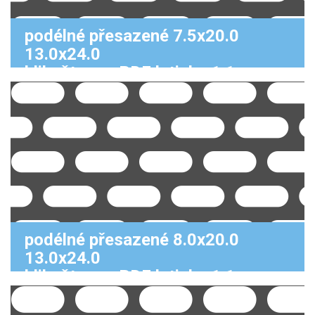
podélné přesazené 7.5x20.0
13.0x24.0
klikněte pro PDF k tisku 1:1
podélné přesazené 8.0x20.0
13.0x24.0
klikněte pro PDF k tisku 1:1