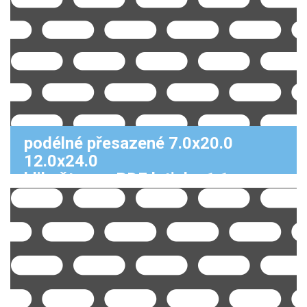
podélné přesazené 7.0x20.0
12.0x24.0
klikněte pro PDF k tisku 1:1