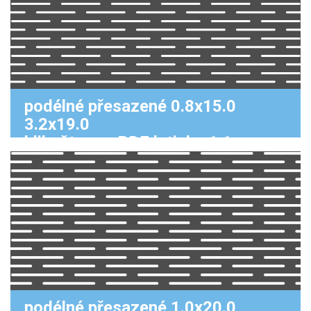
podélné přesazené 0.8x15.0
3.2x19.0
klikněte pro PDF k tisku 1:1
podélné přesazené 1.0x20.0