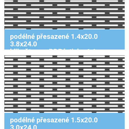
podélné přesazené 1.4x20.0
3.8x24.0
klikněte pro PDF k tisku 1:1
podélné přesazené 1.5x20.0
3.0x24.0