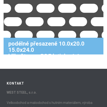
podélné přesazené 10.0x20.0
15.0x24.0
klikněte pro PDF k tisku 1:1
KONTAKT
WEST STEEL, s.r.o.
Velkoobchod a maloobchod s hutním materiálem, výroba