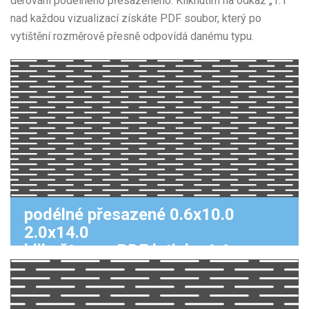
děrování podélného přesazeného. Kliknutím na odkaz „1:1“
nad každou vizualizací získáte PDF soubor, který po
vytištění rozměrově přesně odpovídá danému typu.
podélné přesazené 0.6x10.0
2.0x14.0
klikněte pro PDF k tisku 1:1