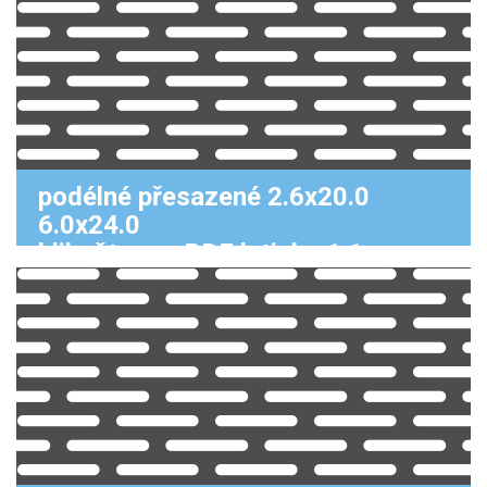
podélné přesazené 2.6x20.0
6.0x24.0
klikněte pro PDF k tisku 1:1