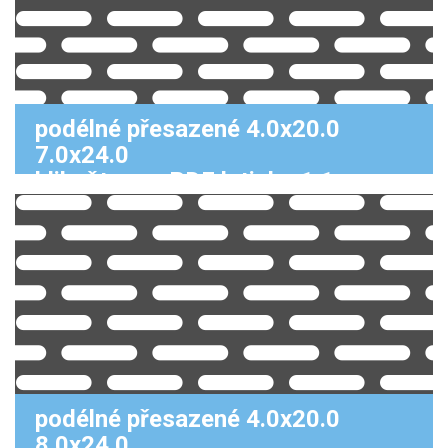
podélné přesazené 4.0x20.0
7.0x24.0
klikněte pro PDF k tisku 1:1
podélné přesazené 4.0x20.0
8.0x24.0