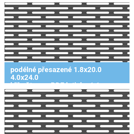
podélné přesazené 1.8x20.0
4.0x24.0
klikněte pro PDF k tisku 1:1