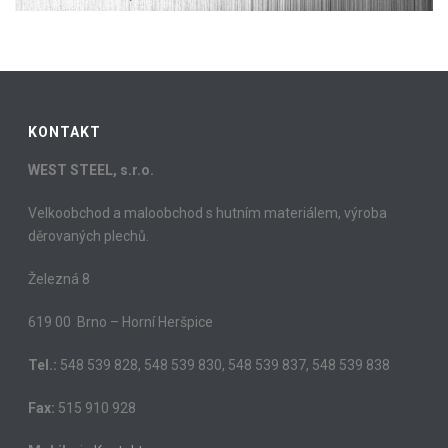
KONTAKT
WEST STEEL, s.r.o.
Velkoobchod a maloobchod s hutním materiálem, výroba
děrovaných plechů.
Železná 8
619 00 Brno – Horní Heršpice
Tel.:
548 539 828, 548 539 830, 548 539 837, 548 539 838
Fax:
515 910 928