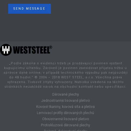
SEND MESSAGE
„Podle zákona o evidenci tržeb je prodávající povinen vystavit
kupujícímu účtenku. Zároveň je povinen zaevidovat přijatou tržbu u
správce daně online; v případě technického výpadku pak nejpozději
do 48 hodin.“ © 2006 – 2018 WEST STEEL, s.r.o. Všechna práva
vyhrazena. Tiskové chyby vyhrazeny. Nabídka uvedená na těchto
stránkách nezakládá nárok na obchodní kontrakt nebo specifikaci.
Děrované plechy
Jednostranně lisované pletivo
Kovové tkaniny, kovová síta a pletiva
Lemovací profily děrovaných plechů
Oboustranně lisované pletivo
Protiskluzové děrované plechy