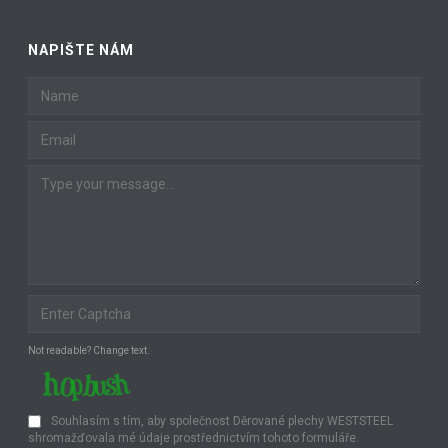
NAPIŠTE NÁM
Not readable? Change text.
Souhlasím s tím, aby společnost Děrované plechy WESTSTEEL
shromažďovala mé údaje prostřednictvím tohoto formuláře.