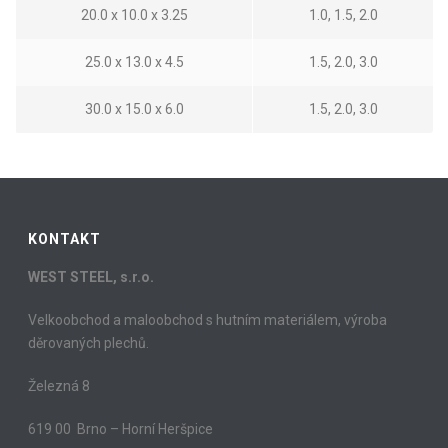
20.0 x 10.0 x 3.25
1.0, 1.5, 2.0
25.0 x 13.0 x 4.5
1.5, 2.0, 3.0
30.0 x 15.0 x 6.0
1.5, 2.0, 3.0
KONTAKT
WEST STEEL, s.r.o.
Velkoobchod a maloobchod s hutním materiálem, výroba
děrovaných plechů.
Železná 8
619 00 Brno – Horní Heršpice