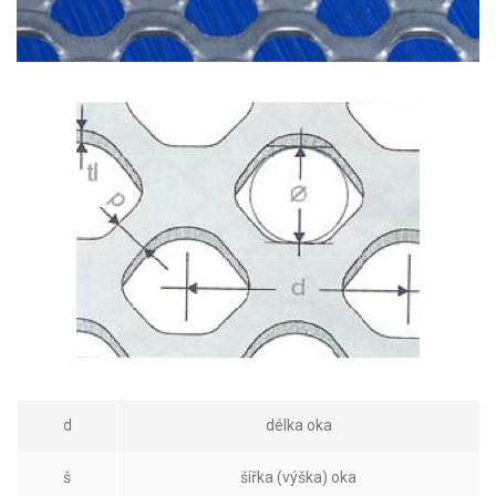
d
délka oka
š
šířka (výška) oka