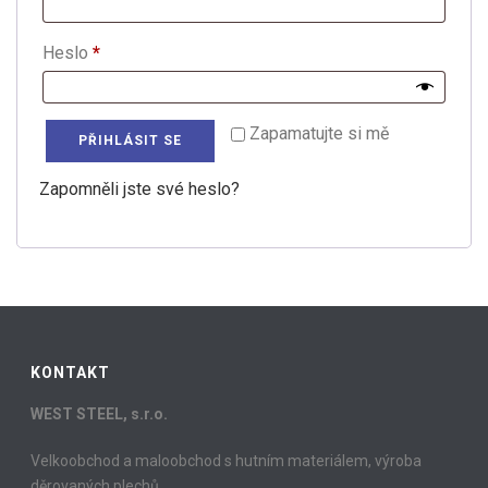
Povinné
Heslo
*
Zapamatujte si mě
PŘIHLÁSIT SE
Zapomněli jste své heslo?
KONTAKT
WEST STEEL, s.r.o.
Velkoobchod a maloobchod s hutním materiálem, výroba
děrovaných plechů.