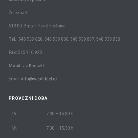
Železná 8
619 00 Brno – Horní Heršpice
Tel.:
548 539 828, 548 539 830, 548 539 837, 548 539 838
Fax:
515 910 928
Mobil:
viz
Kontakt
email:
info@weststeel.cz
PROVOZNÍ DOBA
Po:
7.30 – 15.30 h
Út:
7.30 – 15.30 h