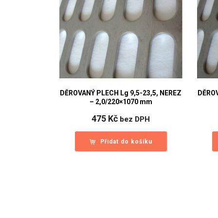
DĚROVANÝ PLECH Lg 9,5-23,5, NEREZ
DĚROV
– 2,0/220×1070 mm
475
Kč
bez DPH
Přidat do košíku