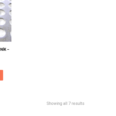
NÍK –
Sorted
Showing all 7 results
by