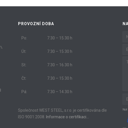
PROVOZNÍ DOBA
N
Po:
7.30 – 15.30 h
m,
Út:
7.30 – 15.30 h
St:
7.30 – 16.30 h
Čt:
7.30 – 15.30 h
8
Pá:
7.30 – 14.30 h
Společnost WEST STEEL, s.r.o. je certifikována dle
Not
ISO 9001:2008.
Informace o certifikaci…