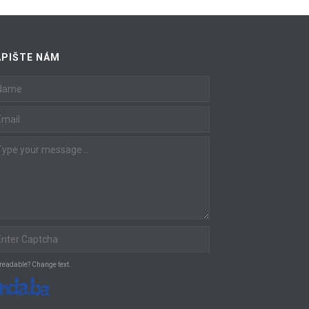
latest
APIŠTE NÁM
 readable? Change text.