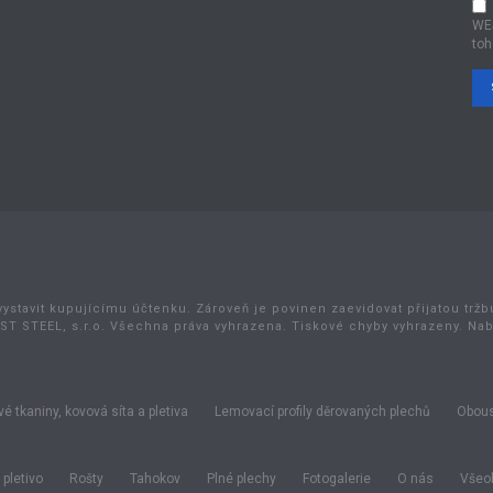
WE
toh
vystavit kupujícímu účtenku. Zároveň je povinen zaevidovat přijatou trž
ST STEEL, s.r.o. Všechna práva vyhrazena. Tiskové chyby vyhrazeny. Na
é tkaniny, kovová síta a pletiva
Lemovací profily děrovaných plechů
Obous
pletivo
Rošty
Tahokov
Plné plechy
Fotogalerie
O nás
Všeob