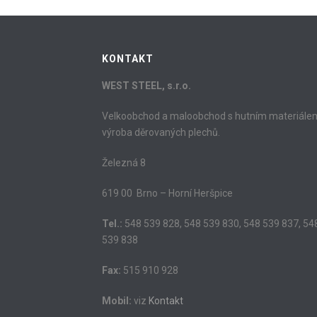
KONTAKT
WEST STEEL, s.r.o.
Velkoobchod a maloobchod s hutním materiále
výroba děrovaných plechů.
Železná 8
619 00 Brno – Horní Heršpice
Tel.:
548 539 828, 548 539 830, 548 539 837, 54
539 838
Fax:
515 910 928
Mobil:
viz
Kontakt