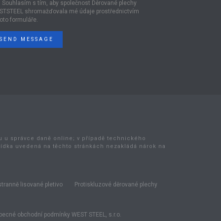
Souhlasím s tím, aby společnost Děrované plechy
STSTEEL shromažďovala mé údaje prostřednictvím
oto formuláře.
SEND MESSAGE
bu u správce daně online; v případě technického
bídka uvedená na těchto stránkách nezakládá nárok na
tranně lisované pletivo
Protiskluzové děrované plechy
ecné obchodní podmínky WEST STEEL, s.r.o.