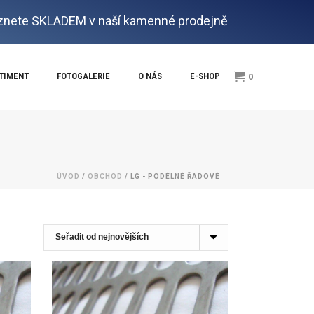
nete SKLADEM v naší kamenné prodejně
RTIMENT
FOTOGALERIE
O NÁS
E-SHOP
0
ÚVOD
/
OBCHOD
/
LG - PODÉLNÉ ŘADOVÉ