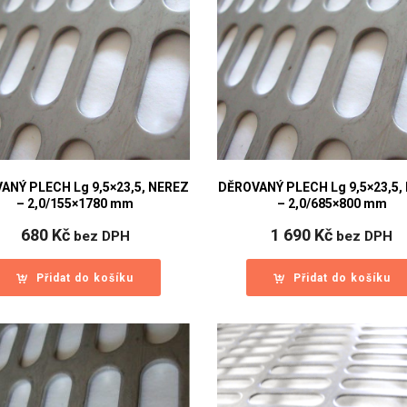
ANÝ PLECH Lg 9,5×23,5, NEREZ
DĚROVANÝ PLECH Lg 9,5×23,5,
– 2,0/155×1780 mm
– 2,0/685×800 mm
680
Kč
1 690
Kč
bez DPH
bez DPH
Přidat do košíku
Přidat do košíku