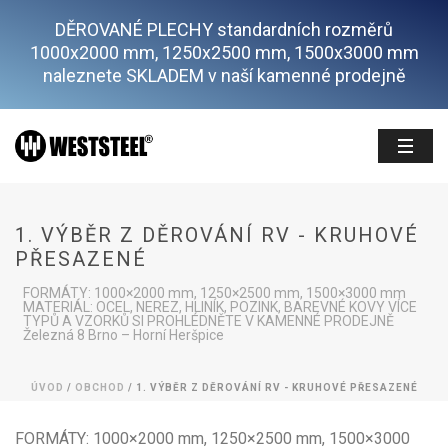
DĚROVANÉ PLECHY standardních rozměrů
1000x2000 mm, 1250x2500 mm, 1500x3000 mm
naleznete SKLADEM v naší kamenné prodejně
1. VÝBĚR Z DĚROVÁNÍ RV - KRUHOVÉ
PŘESAZENÉ
FORMÁTY: 1000×2000 mm, 1250×2500 mm, 1500×3000 mm
MATERIÁL: OCEL, NEREZ, HLINÍK, POZINK, BAREVNÉ KOVY VÍCE
TYPŮ A VZORKŮ SI PROHLÉDNĚTE V KAMENNÉ PRODEJNĚ
Železná 8 Brno – Horní Heršpice
ÚVOD
/
OBCHOD
/
1. VÝBĚR Z DĚROVÁNÍ RV - KRUHOVÉ PŘESAZENÉ
FORMÁTY: 1000×2000 mm, 1250×2500 mm, 1500×3000