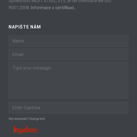
Společnost WEST STEEL, s.r.o. je certifikována dle ISO
9001:2008.
Informace o certifikaci…
NAPIŠTE NÁM
Not readable? Change text.