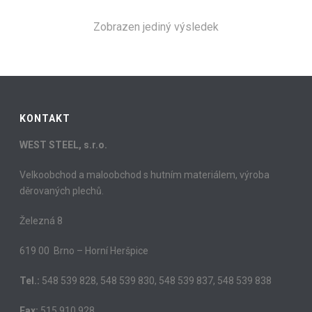
Zobrazen jediný výsledek
KONTAKT
WEST STEEL, s.r.o.
Velkoobchod a maloobchod s hutním materiálem, výroba
děrovaných plechů.
Železná 8
619 00 Brno – Horní Heršpice
Tel.:
548 539 828, 548 539 830, 548 539 837, 548 539 838
Fax:
515 910 928