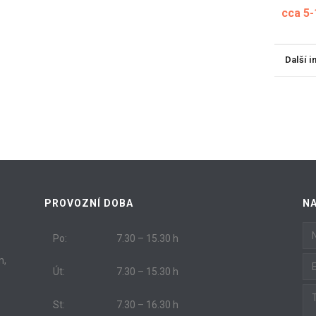
cca 5
Další 
PROVOZNÍ DOBA
N
Po:
7.30 – 15.30 h
m,
Út:
7.30 – 15.30 h
St:
7.30 – 16.30 h