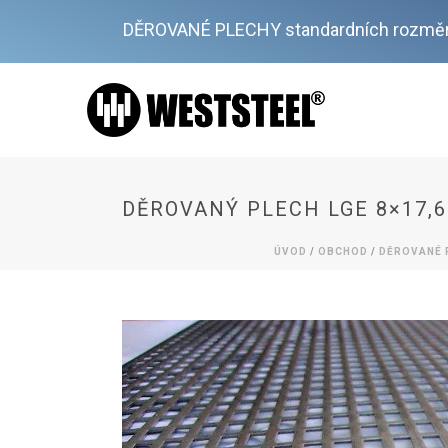
DĚROVANÉ PLECHY standardních rozměr
DĚROVANÝ PLECH LGE 8×17,6
ÚVOD
/
OBCHOD
/
DĚROVANÉ 