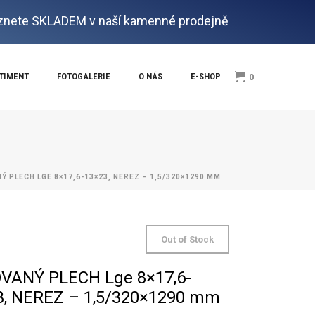
nete SKLADEM v naší kamenné prodejně
RTIMENT
FOTOGALERIE
O NÁS
E-SHOP
0
Ý PLECH LGE 8×17,6-13×23, NEREZ – 1,5/320×1290 MM
Out of Stock
VANÝ PLECH Lge 8×17,6-
3, NEREZ – 1,5/320×1290 mm