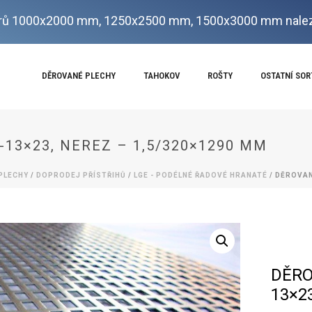
ů 1000x2000 mm, 1250x2500 mm, 1500x3000 mm nalez
DĚROVANÉ PLECHY
TAHOKOV
ROŠTY
OSTATNÍ SO
-13×23, NEREZ – 1,5/320×1290 MM
PLECHY
/
DOPRODEJ PŘÍSTŘIHŮ
/
LGE - PODÉLNÉ ŘADOVÉ HRANATÉ
/ DĚROVAN
DĚRO
13×2