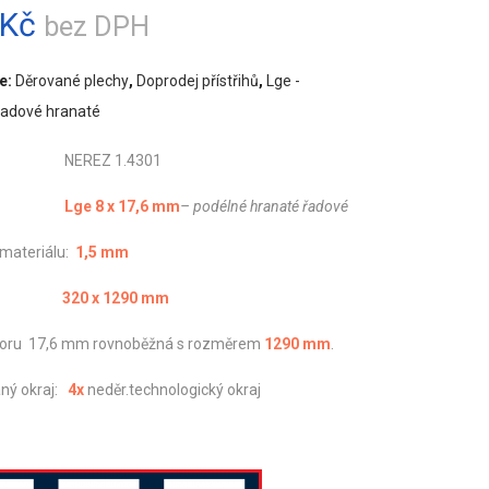
Kč
bez DPH
e:
Děrované plechy
,
Doprodej přístřihů
,
Lge -
řadové hranaté
ál: NEREZ 1.4301
vání:
Lge 8 x 17,6 mm
– podélné hranaté řadové
 materiálu:
1,5 mm
měr:
320 x 1290 mm
voru 17,6 mm rovnoběžná s rozměrem
1290
mm
.
ný okraj:
4x
neděr.technologický okraj