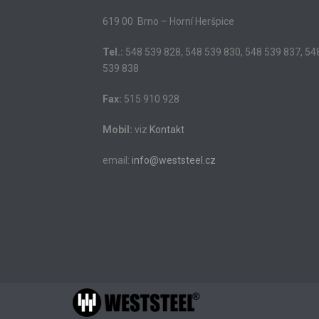
619 00 Brno – Horní Heršpice
Tel.:
548 539 828, 548 539 830, 548 539 837, 54
539 838
Fax:
515 910 928
Mobil:
viz
Kontakt
email:
info@weststeel.cz