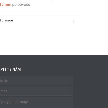
-15 mm
po obvodu
informace
APIŠTE NÁM