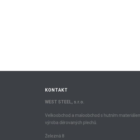
KONTAKT
WEST STEEL, s.r.o.
Velkoobchod a maloobchod s hutním materiále
výroba děrovaných plechů.
Železná 8