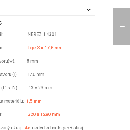
s
riál: NEREZ 1.4301
ování:
Lge 8 x 17,6 mm
otvoru(w): 8 mm
otvoru (l): 17,6 mm
č (t1 x t2): 13 x 23 mm
ka materiálu:
1,5 mm
změr:
320 x 1290 mm
vaný okraj:
4x
neděr.technologický okraj