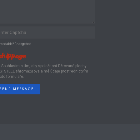
 readable? Change text.
Souhlasím s tím, aby společnost Děrované plechy
STSTEEL shromažďovala mé údaje prostřednictvím
oto formuláře.
SEND MESSAGE