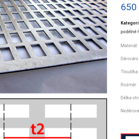
650
Kategori
podélné 
Materi
Děro
Tloušťka
Roz
Délka ot
Neděrova