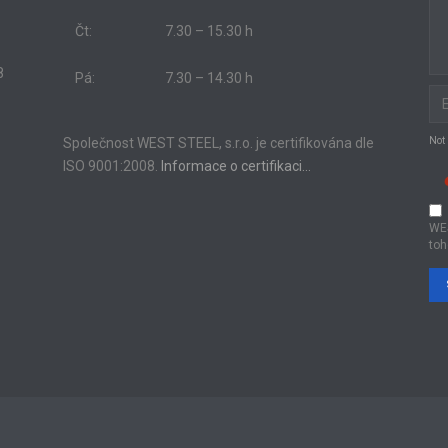
Čt:
7.30 – 15.30 h
8
Pá:
7.30 – 14.30 h
Společnost WEST STEEL, s.r.o. je certifikována dle
Not
ISO 9001:2008.
Informace o certifikaci…
WE
toh