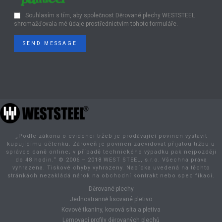
Souhlasím s tím, aby společnost Děrované plechy WESTSTEEL
shromažďovala mé údaje prostřednictvím tohoto formuláře.
SEND MESSAGE
„Podle zákona o evidenci tržeb je prodávající povinen vystavit
kupujícímu účtenku. Zároveň je povinen zaevidovat přijatou tržbu u
správce daně online; v případě technického výpadku pak nejpozději
do 48 hodin.“ © 2006 – 2018 WEST STEEL, s.r.o. Všechna práva
vyhrazena. Tiskové chyby vyhrazeny. Nabídka uvedená na těchto
stránkách nezakládá nárok na obchodní kontrakt nebo specifikaci.
Děrované plechy
Jednostranně lisované pletivo
Kovové tkaniny, kovová síta a pletiva
Lemovací profily děrovaných plechů