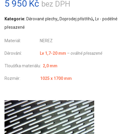
5 950
Kč
bez DPH
Kategorie:
Děrované plechy
,
Doprodej přístřihů
,
Lv - podélné
přesazené
Materiál: NEREZ
Děrování:
Lv 1,7-20 mm
–
oválné přesazené
Tloušťka materiálu:
2,0 mm
Rozměr:
1025 x 1700 mm