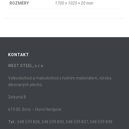
ROZMĚRY
1700 × 1025 × 20 mm
KONTAKT
WEST STEEL, s.r.o.
Velkoobchod a maloobchod s hutním materiálem, výroba
děrovaných plechů.
Železná 8
619 00 Brno – Horní Heršpice
Tel.:
548 539 828, 548 539 830, 548 539 837, 548 539 838