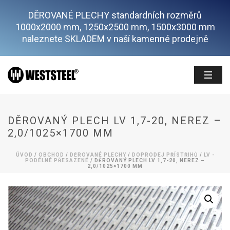
DĚROVANÉ PLECHY standardních rozměrů
1000x2000 mm, 1250x2500 mm, 1500x3000 mm
naleznete SKLADEM v naší kamenné prodejně
DĚROVANÝ PLECH LV 1,7-20, NEREZ –
2,0/1025×1700 MM
ÚVOD
/
OBCHOD
/
DĚROVANÉ PLECHY
/
DOPRODEJ PŘÍSTŘIHŮ
/
LV -
PODÉLNÉ PŘESAZENÉ
/ DĚROVANÝ PLECH LV 1,7-20, NEREZ –
2,0/1025×1700 MM