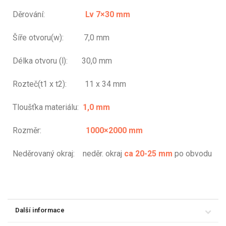
Děrování:
Lv 7×30 mm
Šíře otvoru(w): 7,0 mm
Délka otvoru (l): 30,0 mm
Rozteč(t1 x t2): 11 x 34 mm
Tloušťka materiálu:
1,0 mm
Rozměr:
1000×2000 mm
Neděrovaný okraj: neděr. okraj
ca 20-25 mm
po obvodu
Další informace