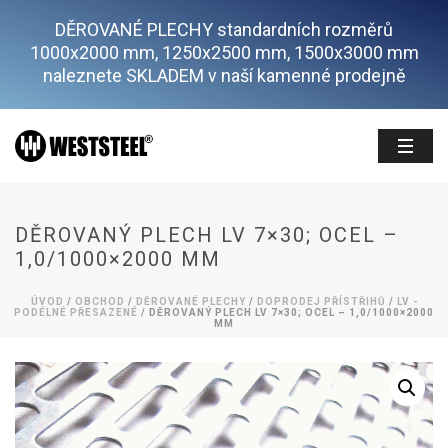
DĚROVANÉ PLECHY standardních rozměrů
1000x2000 mm, 1250x2500 mm, 1500x3000 mm
naleznete SKLADEM v naší kamenné prodejně
DĚROVANÝ PLECH LV 7×30; OCEL –
1,0/1000×2000 MM
ÚVOD
/
OBCHOD
/
DĚROVANÉ PLECHY
/
DOPRODEJ PŘÍSTŘIHŮ
/
LV -
PODÉLNÉ PŘESAZENÉ
/ DĚROVANÝ PLECH LV 7×30; OCEL – 1,0/1000×2000
MM