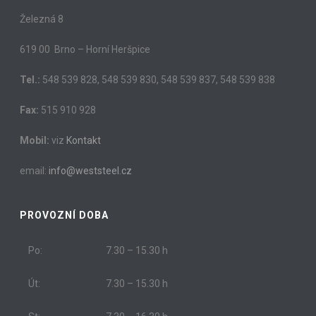
Železná 8
619 00 Brno – Horní Heršpice
Tel.:
548 539 828, 548 539 830, 548 539 837, 548 539 838
Fax:
515 910 928
Mobil:
viz
Kontakt
email:
info@weststeel.cz
PROVOZNÍ DOBA
Po:
7.30 – 15.30 h
Út:
7.30 – 15.30 h