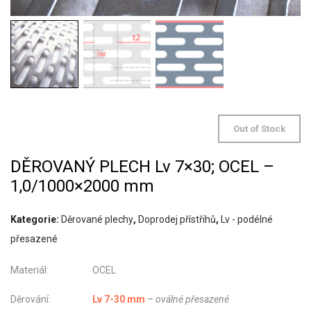
Out of Stock
DĚROVANÝ PLECH Lv 7×30; OCEL –
1,0/1000×2000 mm
Kategorie:
Děrované plechy
,
Doprodej přístřihů
,
Lv - podélné
přesazené
Materiál: OCEL
Děrování:
Lv 7-30 mm
–
oválné přesazené