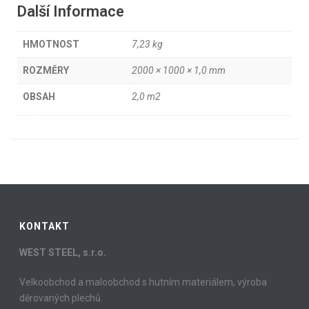
Další Informace
HMOTNOST
7,23 kg
ROZMĚRY
2000 × 1000 × 1,0 mm
OBSAH
2,0 m2
KONTAKT
WEST STEEL, s.r.o.
Velkoobchod a maloobchod s hutním materiálem, výroba
děrovaných plechů.