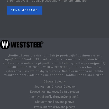
shromažďovala mé údaje prostřednictvím tohoto formuláře.
SEND MESSAGE
„Podle zákona o evidenci tržeb je prodávající povinen vystavit
kupujícímu účtenku. Zároveň je povinen zaevidovat přijatou tržbu u
správce daně online; v případě technického výpadku pak nejpozději
do 48 hodin.“ © 2006 – 2018 WEST STEEL, s.r.o. Všechna práva
vyhrazena. Tiskové chyby vyhrazeny. Nabídka uvedená na těchto
stránkách nezakládá nárok na obchodní kontrakt nebo specifikaci.
Děrované plechy
Jednostranně lisované pletivo
Kovové tkaniny, kovová síta a pletiva
Lemovací profily děrovaných plechů
Oboustranně lisované pletivo
Protiskluzové děrované plechy