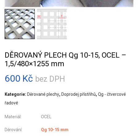
DĚROVANÝ PLECH Qg 10-15, OCEL –
1,5/480×1255 mm
600
Kč
bez DPH
Kategorie:
Děrované plechy
,
Doprodej přístřihů
,
Qg - čtvercové
řadové
Materiál: OCEL
Děrování:
Qg 10-15 mm