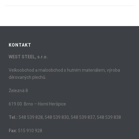
KONTAKT
WEST STEEL, s.r.o.
Velkoobchod a maloobchod s hutním materiálem, výroba
děrovaných plechů.
Železná 8
619 00 Brno – Horní Heršpice
Tel.:
548 539 828, 548 539 830, 548 539 837, 548 539 838
Fax:
515 910 928