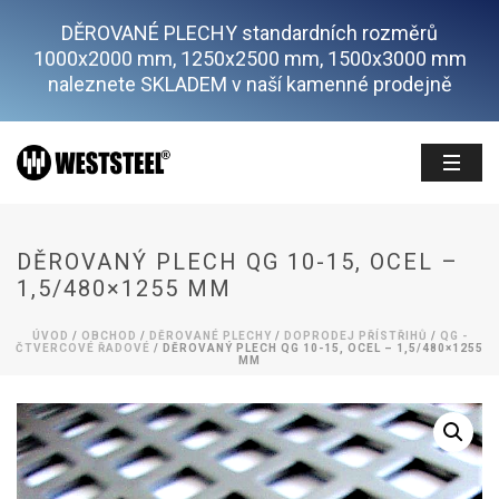
DĚROVANÉ PLECHY standardních rozměrů
1000x2000 mm, 1250x2500 mm, 1500x3000 mm
naleznete SKLADEM v naší kamenné prodejně
DĚROVANÝ PLECH QG 10-15, OCEL –
1,5/480×1255 MM
ÚVOD
/
OBCHOD
/
DĚROVANÉ PLECHY
/
DOPRODEJ PŘÍSTŘIHŮ
/
QG -
ČTVERCOVÉ ŘADOVÉ
/ DĚROVANÝ PLECH QG 10-15, OCEL – 1,5/480×1255
MM