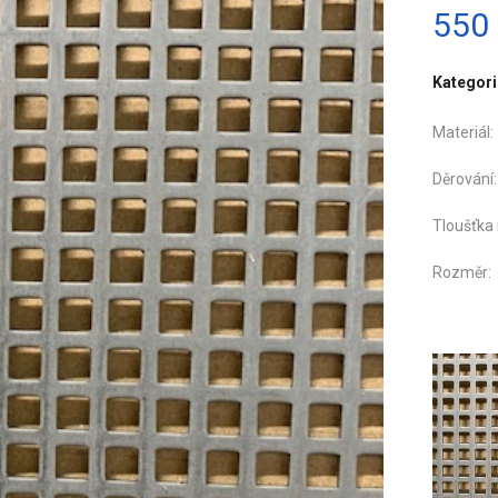
550
Kategori
Mater
Děrov
Tloušťka
Rozmě