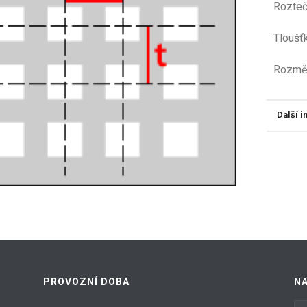
Roz
Tloušť
Roz
Další 
PROVOZNÍ DOBA
N