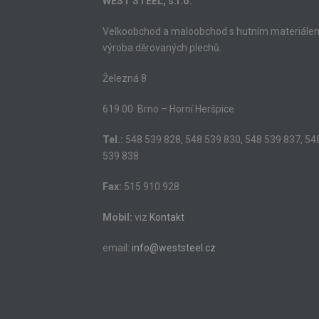
WEST STEEL, s.r.o.
Velkoobchod a maloobchod s hutním materiále
výroba děrovaných plechů.
Železná 8
619 00 Brno – Horní Heršpice
Tel.:
548 539 828, 548 539 830, 548 539 837, 54
539 838
Fax:
515 910 928
Mobil:
viz
Kontakt
email:
info@weststeel.cz