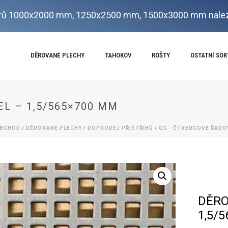
ů 1000x2000 mm, 1250x2500 mm, 1500x3000 mm nalez
DĚROVANÉ PLECHY
TAHOKOV
ROŠTY
OSTATNÍ SO
EL – 1,5/565×700 MM
BCHOD
/
DĚROVANÉ PLECHY
/
DOPRODEJ PŘÍSTŘIHŮ
/
QG - ČTVERCOVÉ ŘADO
DĚRO
1,5/