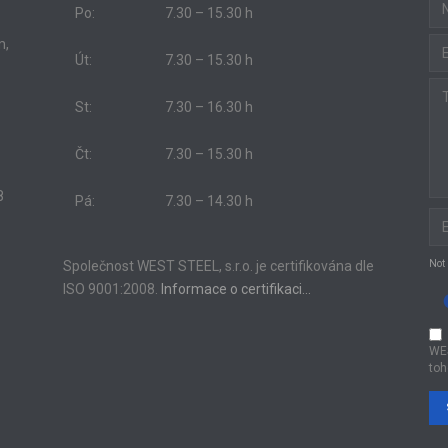
Po:
7.30 – 15.30 h
m,
Út:
7.30 – 15.30 h
St:
7.30 – 16.30 h
Čt:
7.30 – 15.30 h
8
Pá:
7.30 – 14.30 h
Společnost WEST STEEL, s.r.o. je certifikována dle
Not
ISO 9001:2008.
Informace o certifikaci…
WE
toh