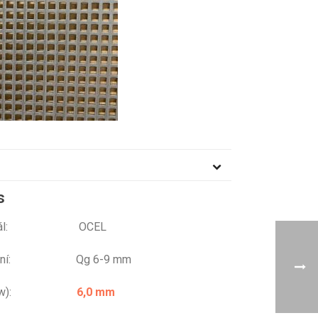
s
eriál: OCEL
ování: Qg 6-9 mm
or (w):
6,0 mm