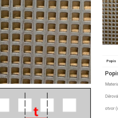
Popis
Popi
Mat
Děr
otv