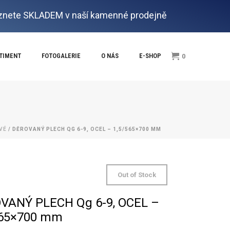
nete SKLADEM v naší kamenné prodejně
RTIMENT
FOTOGALERIE
O NÁS
E-SHOP
0
VÉ
/ DĚROVANÝ PLECH QG 6-9, OCEL – 1,5/565×700 MM
Out of Stock
VANÝ PLECH Qg 6-9, OCEL –
565×700 mm