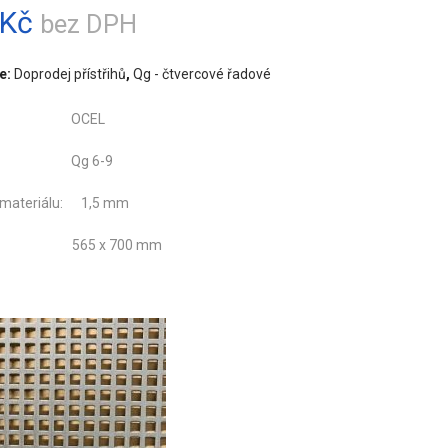
Kč
bez DPH
e:
Doprodej přístřihů
,
Qg - čtvercové řadové
iál: OCEL
ání: Qg 6-9
 materiálu: 1,5 mm
r: 565 x 700 mm