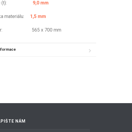
teč (t):
9,0 mm
ka materiálu:
1,5 mm
měr: 565 x 700 mm
informace
APIŠTE NÁM