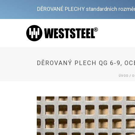
DĚROVANÉ PLECHY standardních rozměr
DĚROVANÝ PLECH QG 6-9, OC
ÚVOD
/
O