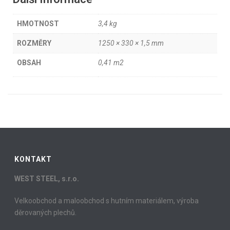
HMOTNOST
3,4 kg
ROZMĚRY
1250 × 330 × 1,5 mm
OBSAH
0,41 m2
KONTAKT
WEST STEEL, s.r.o.
Velkoobchod a maloobchod s hutním materiálem, výroba
děrovaných plechů.