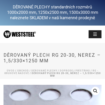
DĚROVANÉ PLECHY standardních rozměrů
1000x2000 mm, 1250x2500 mm, 1500x3000 mm
naleznete SKLADEM v naší kamenné prodejně
DĚROVANÝ PLECH RG 20-30, NEREZ –
1,5/330×1250 MM
ÚVOD
/
OBCHOD
/
DĚROVANÉ PLECHY
/
DOPRODEJ PŘÍSTŘIHŮ
/
RG -
KRUHOVÉ ŘADOVÉ
/ DĚROVANÝ PLECH RG 20-30, NEREZ – 1,5/330×1250
MM