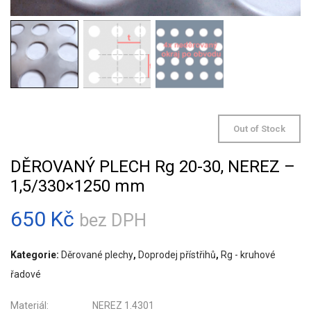
Out of Stock
DĚROVANÝ PLECH Rg 20-30, NEREZ –
1,5/330×1250 mm
650
Kč
bez DPH
Kategorie:
Děrované plechy
,
Doprodej přístřihů
,
Rg - kruhové
řadové
Materiál: NEREZ 1.4301