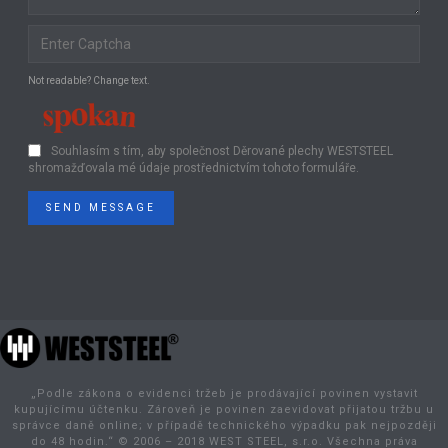
Not readable? Change text.
Souhlasím s tím, aby společnost Děrované plechy WESTSTEEL
shromažďovala mé údaje prostřednictvím tohoto formuláře.
SEND MESSAGE
„Podle zákona o evidenci tržeb je prodávající povinen vystavit
kupujícímu účtenku. Zároveň je povinen zaevidovat přijatou tržbu u
správce daně online; v případě technického výpadku pak nejpozději
do 48 hodin.“ © 2006 – 2018 WEST STEEL, s.r.o. Všechna práva