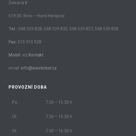
Železná 8
619 00 Brno – Horní Heršpice
Tel.:
548 539 828, 548 539 830, 548 539 837, 548 539 838
Fax:
515 910 928
Mobil:
viz
Kontakt
email:
info@weststeel.cz
PROVOZNÍ DOBA
Po:
7.30 – 15.30 h
Út:
7.30 – 15.30 h
St:
7.30 – 16.30 h