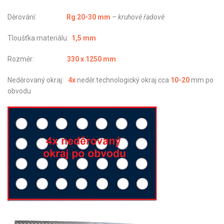
Děrování:
Rg 20-30 mm
–
kruhové řadové
Tloušťka materiálu:
1,5 mm
Rozměr:
330 x 1250 mm
Neděrovaný okraj:
4x
neděr.technologický okraj cca
10-20
mm po
obvodu