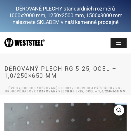
DĚROVANÉ PLECHY standardních rozměrů
1000x2000 mm, 1250x2500 mm, 1500x3000 mm
naleznete SKLADEM v naší kamenné prodejně
DĚROVANÝ PLECH RG 5-25, OCEL –
1,0/250×650 MM
ÚVOD
/
OBCHOD
/
DĚROVANÉ PLECHY
/
DOPRODEJ PŘÍSTŘIHŮ
/
RG -
KRUHOVÉ ŘADOVÉ
/ DĚROVANÝ PLECH RG 5-25, OCEL – 1,0/250×650 MM