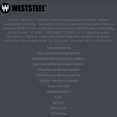
„Podle zákona o evidenci tržeb je prodávající povinen vystavit
kupujícímu účtenku. Zároveň je povinen zaevidovat přijatou tržbu u
správce daně online; v případě technického výpadku pak nejpozději
do 48 hodin.“ © 2006 – 2018 WEST STEEL, s.r.o. Všechna práva
vyhrazena. Tiskové chyby vyhrazeny. Nabídka uvedená na těchto
stránkách nezakládá nárok na obchodní kontrakt nebo specifikaci.
Děrované plechy
Jednostranně lisované pletivo
Kovové tkaniny, kovová síta a pletiva
Lemovací profily děrovaných plechů
Oboustranně lisované pletivo
Protiskluzové děrované plechy
Ražené, dekorativní plechy
Svařované sítě
Žebérkové pletivo
Rošty
Tahokov
Plné plechy
Fotogalerie