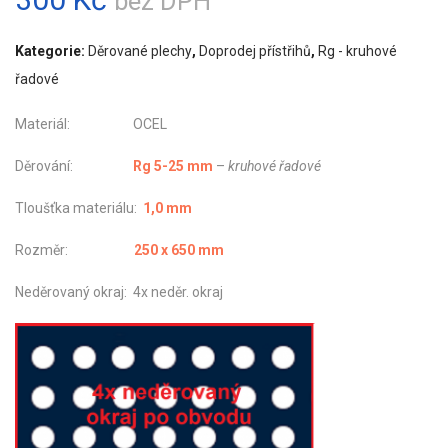
bez DPH
Kategorie:
Děrované plechy
,
Doprodej přístřihů
,
Rg - kruhové
řadové
Materiál: OCEL
Děrování:
Rg 5-25 mm
–
kruhové řadové
Tloušťka materiálu:
1,0 mm
Rozměr:
250 x 650 mm
Neděrovaný okraj: 4x neděr. okraj