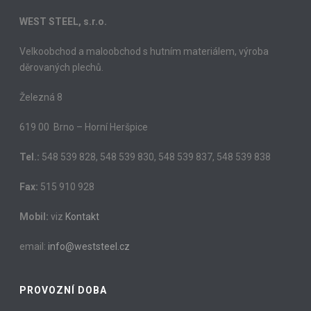
WEST STEEL, s.r.o.
Velkoobchod a maloobchod s hutním materiálem, výroba
děrovaných plechů.
Železná 8
619 00 Brno – Horní Heršpice
Tel.:
548 539 828, 548 539 830, 548 539 837, 548 539 838
Fax:
515 910 928
Mobil:
viz
Kontakt
email:
info@weststeel.cz
PROVOZNÍ DOBA