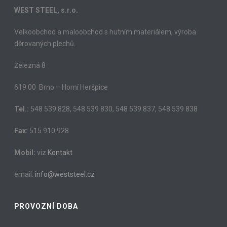
WEST STEEL, s.r.o.
Velkoobchod a maloobchod s hutním materiálem, výroba
děrovaných plechů.
Železná 8
619 00 Brno – Horní Heršpice
Tel.:
548 539 828, 548 539 830, 548 539 837, 548 539 838
Fax:
515 910 928
Mobil:
viz
Kontakt
email:
info@weststeel.cz
PROVOZNÍ DOBA