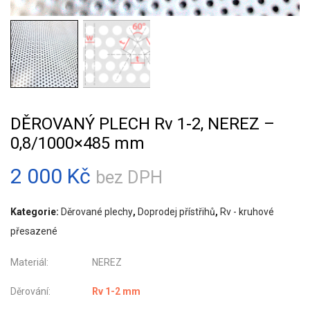
DĚROVANÝ PLECH Rv 1-2, NEREZ –
0,8/1000×485 mm
2 000
Kč
bez DPH
Kategorie:
Děrované plechy
,
Doprodej přístřihů
,
Rv - kruhové
přesazené
Materiál: NEREZ
Děrování:
Rv 1-2 mm