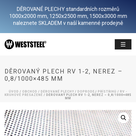
DĚROVANÉ PLECHY standardních rozměrů
1000x2000 mm, 1250x2500 mm, 1500x3000 mm
naleznete SKLADEM v naší kamenné prodejně
DĚROVANÝ PLECH RV 1-2, NEREZ –
0,8/1000×485 MM
ÚVOD
/
OBCHOD
/
DĚROVANÉ PLECHY
/
DOPRODEJ PŘÍSTŘIHŮ
/
RV -
KRUHOVÉ PŘESAZENÉ
/ DĚROVANÝ PLECH RV 1-2, NEREZ – 0,8/1000×485
MM