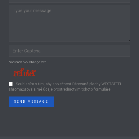
Not readable? Change text.
Souhlasím s tím, aby společnost Děrované plechy WESTSTEEL
shromažďovala mé údaje prostřednictvím tohoto formuláře.
SEND MESSAGE