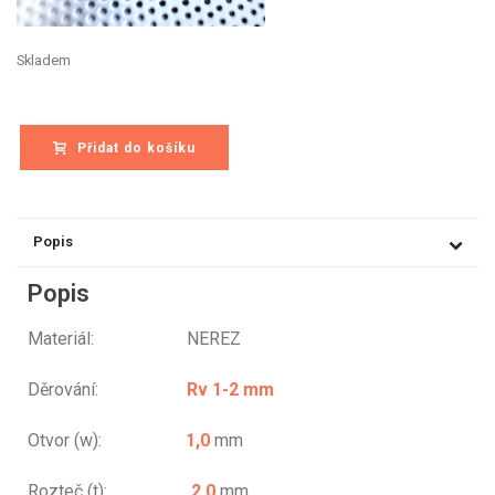
Skladem
Přidat do košíku
Popis
Popis
Materiál: NEREZ
Děrování:
Rv 1-2 mm
Otvor (w):
1,0
mm
Rozteč (t):
2,0
mm