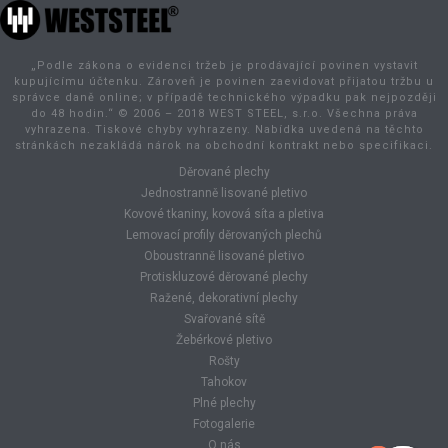
„Podle zákona o evidenci tržeb je prodávající povinen vystavit
kupujícímu účtenku. Zároveň je povinen zaevidovat přijatou tržbu u
správce daně online; v případě technického výpadku pak nejpozději
do 48 hodin.“ © 2006 – 2018 WEST STEEL, s.r.o. Všechna práva
vyhrazena. Tiskové chyby vyhrazeny. Nabídka uvedená na těchto
stránkách nezakládá nárok na obchodní kontrakt nebo specifikaci.
Děrované plechy
Jednostranně lisované pletivo
Kovové tkaniny, kovová síta a pletiva
Lemovací profily děrovaných plechů
Oboustranně lisované pletivo
Protiskluzové děrované plechy
Ražené, dekorativní plechy
Svařované sítě
Žebérkové pletivo
Rošty
Tahokov
Plné plechy
Fotogalerie
O nás