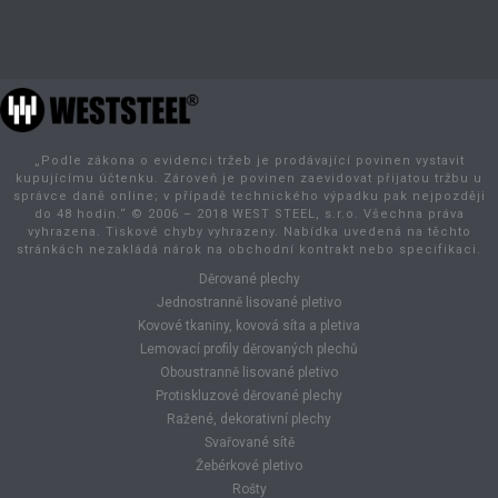
„Podle zákona o evidenci tržeb je prodávající povinen vystavit
kupujícímu účtenku. Zároveň je povinen zaevidovat přijatou tržbu u
správce daně online; v případě technického výpadku pak nejpozději
do 48 hodin.“ © 2006 – 2018 WEST STEEL, s.r.o. Všechna práva
vyhrazena. Tiskové chyby vyhrazeny. Nabídka uvedená na těchto
stránkách nezakládá nárok na obchodní kontrakt nebo specifikaci.
Děrované plechy
Jednostranně lisované pletivo
Kovové tkaniny, kovová síta a pletiva
Lemovací profily děrovaných plechů
Oboustranně lisované pletivo
Protiskluzové děrované plechy
Ražené, dekorativní plechy
Svařované sítě
Žebérkové pletivo
Rošty