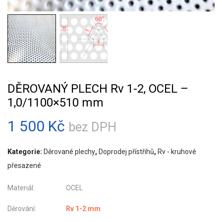
DĚROVANÝ PLECH Rv 1-2, OCEL –
1,0/1100×510 mm
1 500
Kč
bez DPH
Kategorie:
Děrované plechy
,
Doprodej přístřihů
,
Rv - kruhové
přesazené
Materiál: OCEL
Děrování:
Rv 1-2 mm