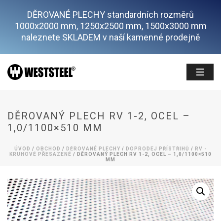
DĚROVANÉ PLECHY standardních rozměrů
1000x2000 mm, 1250x2500 mm, 1500x3000 mm
naleznete SKLADEM v naší kamenné prodejně
DĚROVANÝ PLECH RV 1-2, OCEL –
1,0/1100×510 MM
ÚVOD
/
OBCHOD
/
DĚROVANÉ PLECHY
/
DOPRODEJ PŘÍSTŘIHŮ
/
RV -
KRUHOVÉ PŘESAZENÉ
/ DĚROVANÝ PLECH RV 1-2, OCEL – 1,0/1100×510
MM