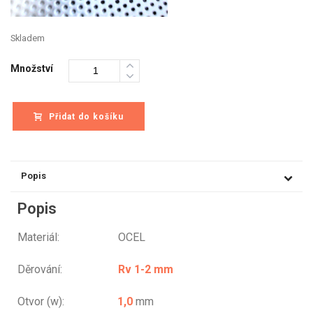
Skladem
Množství
Přidat do košíku
Popis
Popis
Materiál: OCEL
Děrování:
Rv 1-2 mm
Otvor (w):
1,0
mm