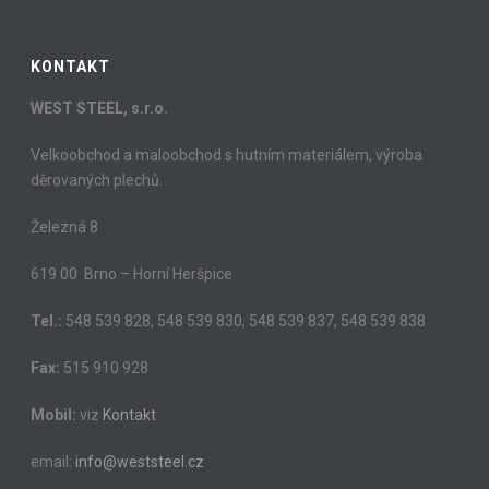
KONTAKT
WEST STEEL, s.r.o.
Velkoobchod a maloobchod s hutním materiálem, výroba
děrovaných plechů.
Železná 8
619 00 Brno – Horní Heršpice
Tel.:
548 539 828, 548 539 830, 548 539 837, 548 539 838
Fax:
515 910 928
Mobil:
viz
Kontakt
email:
info@weststeel.cz