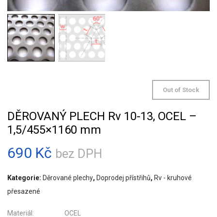
Out of Stock
DĚROVANÝ PLECH Rv 10-13, OCEL –
1,5/455×1160 mm
690
Kč
bez DPH
Kategorie:
Děrované plechy
,
Doprodej přístřihů
,
Rv - kruhové
přesazené
Materiál: OCEL