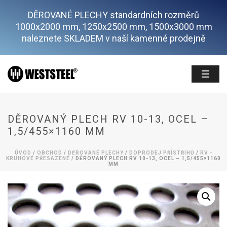
DĚROVANÉ PLECHY standardních rozměrů
1000x2000 mm, 1250x2500 mm, 1500x3000 mm
naleznete SKLADEM v naší kamenné prodejně
DĚROVANÝ PLECH RV 10-13, OCEL –
1,5/455×1160 MM
ÚVOD
/
OBCHOD
/
DĚROVANÉ PLECHY
/
DOPRODEJ PŘÍSTŘIHŮ
/
RV -
KRUHOVÉ PŘESAZENÉ
/ DĚROVANÝ PLECH RV 10-13, OCEL – 1,5/455×1160
MM