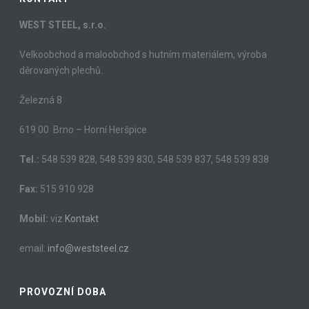
WEST STEEL, s.r.o.
Velkoobchod a maloobchod s hutním materiálem, výroba
děrovaných plechů.
Železná 8
619 00 Brno – Horní Heršpice
Tel.:
548 539 828, 548 539 830, 548 539 837, 548 539 838
Fax:
515 910 928
Mobil:
viz
Kontakt
email:
info@weststeel.cz
PROVOZNÍ DOBA