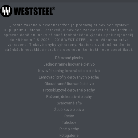
„Podle zákona o evidenci tržeb je prodávající povinen vystavit
kupujícímu účtenku. Zároveň je povinen zaevidovat přijatou tržbu u
správce daně online; v případě technického výpadku pak nejpozději
do 48 hodin.“ © 2006 – 2018 WEST STEEL, s.r.o. Všechna práva
vyhrazena. Tiskové chyby vyhrazeny. Nabídka uvedená na těchto
stránkách nezakládá nárok na obchodní kontrakt nebo specifikaci.
Děrované plechy
Jednostranně lisované pletivo
Kovové tkaniny, kovová síta a pletiva
Lemovací profily děrovaných plechů
Oboustranně lisované pletivo
Protiskluzové děrované plechy
Ražené, dekorativní plechy
Svařované sítě
Žebérkové pletivo
Rošty
Tahokov
Plné plechy
Fotogalerie