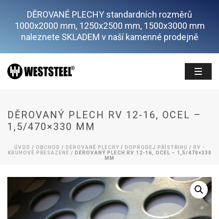
DĚROVANÉ PLECHY standardních rozměrů
1000x2000 mm, 1250x2500 mm, 1500x3000 mm
naleznete SKLADEM v naší kamenné prodejně
DĚROVANÝ PLECH RV 12-16, OCEL –
1,5/470×330 MM
ÚVOD
/
OBCHOD
/
DĚROVANÉ PLECHY
/
DOPRODEJ PŘÍSTŘIHŮ
/
RV -
KRUHOVÉ PŘESAZENÉ
/ DĚROVANÝ PLECH RV 12-16, OCEL – 1,5/470×330
MM