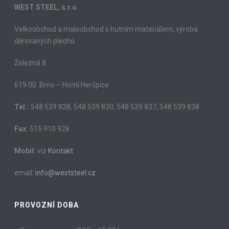
WEST STEEL, s.r.o.
Velkoobchod a maloobchod s hutním materiálem, výroba
děrovaných plechů.
Železná 8
619 00 Brno – Horní Heršpice
Tel.:
548 539 828, 548 539 830, 548 539 837, 548 539 838
Fax:
515 910 928
Mobil:
viz
Kontakt
email:
info@weststeel.cz
PROVOZNÍ DOBA