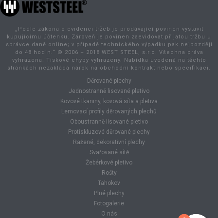
„Podle zákona o evidenci tržeb je prodávající povinen vystavit
kupujícímu účtenku. Zároveň je povinen zaevidovat přijatou tržbu u
správce daně online; v případě technického výpadku pak nejpozději
do 48 hodin.“ © 2006 – 2018 WEST STEEL, s.r.o. Všechna práva
vyhrazena. Tiskové chyby vyhrazeny. Nabídka uvedená na těchto
stránkách nezakládá nárok na obchodní kontrakt nebo specifikaci.
Děrované plechy
Jednostranně lisované pletivo
Kovové tkaniny, kovová síta a pletiva
Lemovací profily děrovaných plechů
Oboustranně lisované pletivo
Protiskluzové děrované plechy
Ražené, dekorativní plechy
Svařované sítě
Žebérkové pletivo
Rošty
Tahokov
Plné plechy
Fotogalerie
O nás