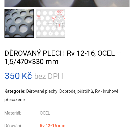
DĚROVANÝ PLECH Rv 12-16, OCEL –
1,5/470×330 mm
350
Kč
bez DPH
Kategorie:
Děrované plechy
,
Doprodej přístřihů
,
Rv - kruhové
přesazené
Materiál: OCEL
Děrování:
Rv 12-16 mm