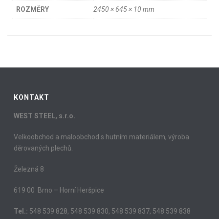
ROZMĚRY
2450 × 645 × 10 mm
KONTAKT
WEST STEEL, s.r.o.
Velkoobchod a maloobchod s hutním materiálem, výroba
děrovaných plechů.
Železná 8
619 00 Brno – Horní Heršpice
Tel.:
548 539 828, 548 539 830, 548 539 837, 548 539 838