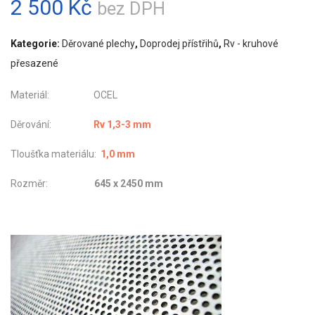
2 500
Kč
bez DPH
Kategorie:
Děrované plechy
,
Doprodej přístřihů
,
Rv - kruhové
přesazené
Materiál: OCEL
Děrování:
Rv 1,3-3 mm
Tloušťka materiálu:
1,0 mm
Rozměr:
645 x 2450 mm