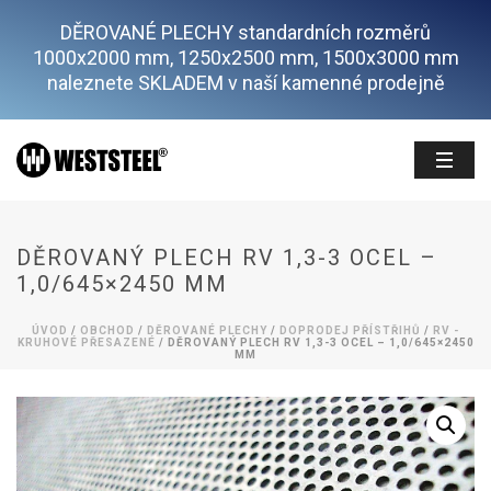
DĚROVANÉ PLECHY standardních rozměrů
1000x2000 mm, 1250x2500 mm, 1500x3000 mm
naleznete SKLADEM v naší kamenné prodejně
DĚROVANÝ PLECH RV 1,3-3 OCEL –
1,0/645×2450 MM
ÚVOD
/
OBCHOD
/
DĚROVANÉ PLECHY
/
DOPRODEJ PŘÍSTŘIHŮ
/
RV -
KRUHOVÉ PŘESAZENÉ
/ DĚROVANÝ PLECH RV 1,3-3 OCEL – 1,0/645×2450
MM