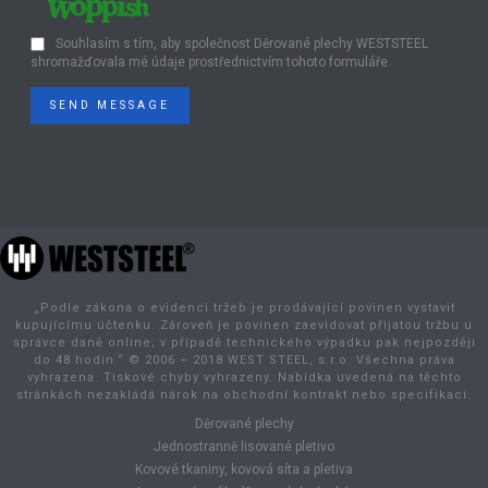
Souhlasím s tím, aby společnost Děrované plechy WESTSTEEL
shromažďovala mé údaje prostřednictvím tohoto formuláře.
SEND MESSAGE
„Podle zákona o evidenci tržeb je prodávající povinen vystavit
kupujícímu účtenku. Zároveň je povinen zaevidovat přijatou tržbu u
správce daně online; v případě technického výpadku pak nejpozději
do 48 hodin.“ © 2006 – 2018 WEST STEEL, s.r.o. Všechna práva
vyhrazena. Tiskové chyby vyhrazeny. Nabídka uvedená na těchto
stránkách nezakládá nárok na obchodní kontrakt nebo specifikaci.
Děrované plechy
Jednostranně lisované pletivo
Kovové tkaniny, kovová síta a pletiva