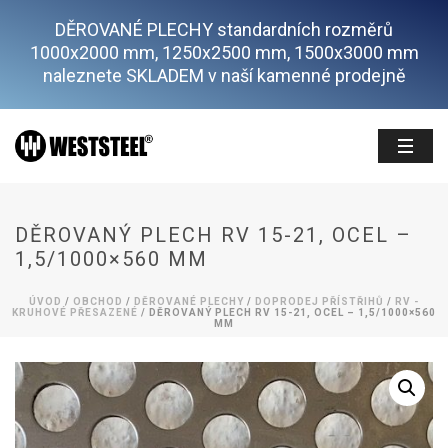
DĚROVANÉ PLECHY standardních rozměrů
1000x2000 mm, 1250x2500 mm, 1500x3000 mm
naleznete SKLADEM v naší kamenné prodejně
DĚROVANÝ PLECH RV 15-21, OCEL –
1,5/1000×560 MM
ÚVOD
/
OBCHOD
/
DĚROVANÉ PLECHY
/
DOPRODEJ PŘÍSTŘIHŮ
/
RV -
KRUHOVÉ PŘESAZENÉ
/ DĚROVANÝ PLECH RV 15-21, OCEL – 1,5/1000×560
MM