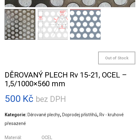
Out of Stock
DĚROVANÝ PLECH Rv 15-21, OCEL –
1,5/1000×560 mm
500
Kč
bez DPH
Kategorie:
Děrované plechy
,
Doprodej přístřihů
,
Rv - kruhové
přesazené
Materiál: OCEL