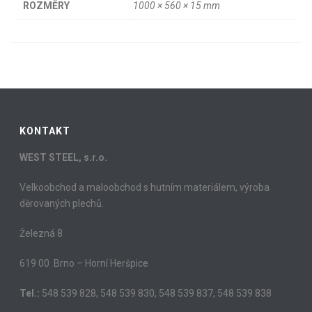
ROZMĚRY
1000 × 560 × 15 mm
KONTAKT
WEST STEEL, s.r.o.
Velkoobchod a maloobchod s hutním materiálem, výroba
děrovaných plechů.
Železná 8
619 00 Brno – Horní Heršpice
Tel.:
548 539 828, 548 539 830, 548 539 837, 548 539 838