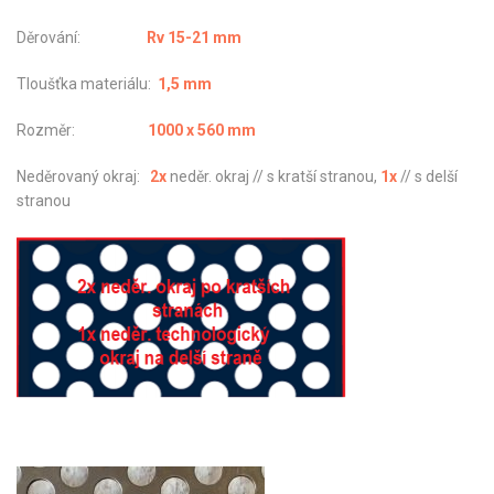
Děrování:
Rv 15-21 mm
Tloušťka materiálu:
1,5 mm
Rozměr:
1000 x 560 mm
Neděrovaný okraj:
2x
neděr. okraj // s kratší stranou,
1x
// s delší
stranou