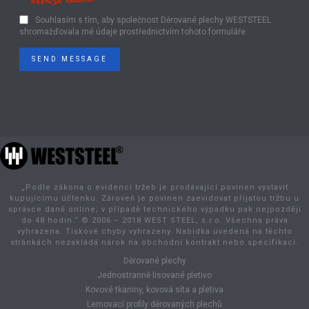
Souhlasím s tím, aby společnost Děrované plechy WESTSTEEL
shromažďovala mé údaje prostřednictvím tohoto formuláře.
SEND MESSAGE
„Podle zákona o evidenci tržeb je prodávající povinen vystavit
kupujícímu účtenku. Zároveň je povinen zaevidovat přijatou tržbu u
správce daně online; v případě technického výpadku pak nejpozději
do 48 hodin.“ © 2006 – 2018 WEST STEEL, s.r.o. Všechna práva
vyhrazena. Tiskové chyby vyhrazeny. Nabídka uvedená na těchto
stránkách nezakládá nárok na obchodní kontrakt nebo specifikaci.
Děrované plechy
Jednostranně lisované pletivo
Kovové tkaniny, kovová síta a pletiva
Lemovací profily děrovaných plechů