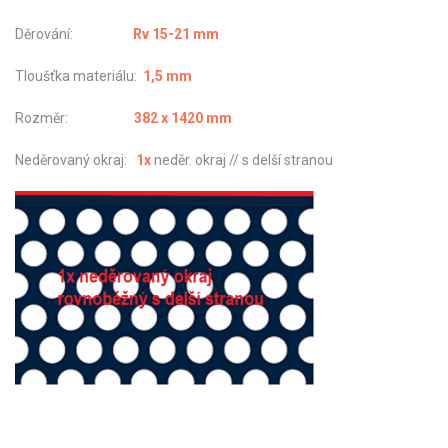
Děrování:
Rv 15-21 mm
Tloušťka materiálu:
1,5 mm
Rozměr:
382 x 1420 mm
Neděrovaný okraj:
1x
neděr. okraj // s delší stranou