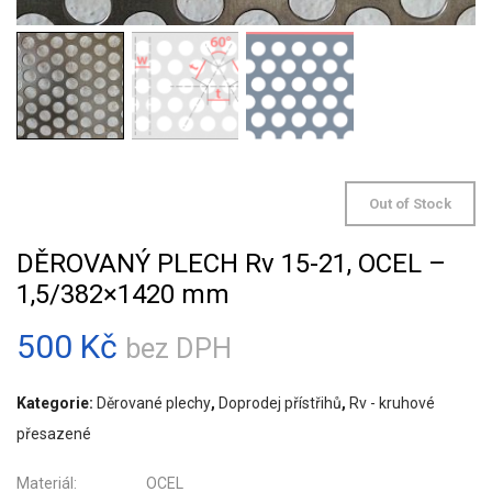
Out of Stock
DĚROVANÝ PLECH Rv 15-21, OCEL –
1,5/382×1420 mm
500
Kč
bez DPH
Kategorie:
Děrované plechy
,
Doprodej přístřihů
,
Rv - kruhové
přesazené
Materiál: OCEL