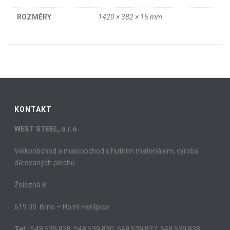
ROZMĚRY
1420 × 382 × 15 mm
KONTAKT
WEST STEEL, s.r.o.
Velkoobchod a maloobchod s hutním materiálem, výroba
děrovaných plechů.
Železná 8
619 00 Brno – Horní Heršpice
Tel.:
548 539 828, 548 539 830, 548 539 837, 548 539 838