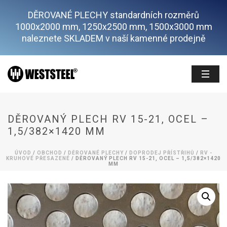
DĚROVANÉ PLECHY standardních rozměrů
1000x2000 mm, 1250x2500 mm, 1500x3000 mm
naleznete SKLADEM v naší kamenné prodejně
DĚROVANÝ PLECH RV 15-21, OCEL –
1,5/382×1420 MM
ÚVOD
/
OBCHOD
/
DĚROVANÉ PLECHY
/
DOPRODEJ PŘÍSTŘIHŮ
/
RV -
KRUHOVÉ PŘESAZENÉ
/ DĚROVANÝ PLECH RV 15-21, OCEL – 1,5/382×1420
MM