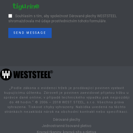
Souhlasím s tím, aby společnost Děrované plechy WESTSTEEL
shromažďovala mé údaje prostřednictvím tohoto formuláře.
SEND MESSAGE
„Podle zákona o evidenci tržeb je prodávající povinen vystavit
kupujícímu účtenku. Zároveň je povinen zaevidovat přijatou tržbu u
správce daně online; v případě technického výpadku pak nejpozději
do 48 hodin.“ © 2006 – 2018 WEST STEEL, s.r.o. Všechna práva
vyhrazena. Tiskové chyby vyhrazeny. Nabídka uvedená na těchto
stránkách nezakládá nárok na obchodní kontrakt nebo specifikaci.
Děrované plechy
Jednostranně lisované pletivo
Kovové tkaniny, kovová síta a pletiva