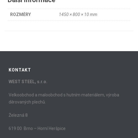
ROZMĚRY
1450 × 800 × 10 mm
KONTAKT
WEST STEEL, s.r.o.
Velkoobchod a maloobchod s hutním materiálem, výroba
děrovaných plechů.
Železná 8
619 00 Brno – Horní Heršpice