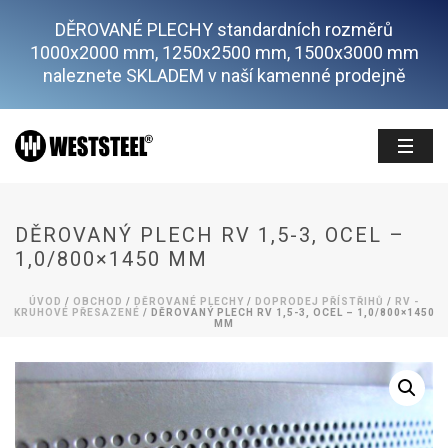
DĚROVANÉ PLECHY standardních rozměrů
1000x2000 mm, 1250x2500 mm, 1500x3000 mm
naleznete SKLADEM v naší kamenné prodejně
DĚROVANÝ PLECH RV 1,5-3, OCEL –
1,0/800×1450 MM
ÚVOD
/
OBCHOD
/
DĚROVANÉ PLECHY
/
DOPRODEJ PŘÍSTŘIHŮ
/
RV -
KRUHOVÉ PŘESAZENÉ
/ DĚROVANÝ PLECH RV 1,5-3, OCEL – 1,0/800×1450
MM