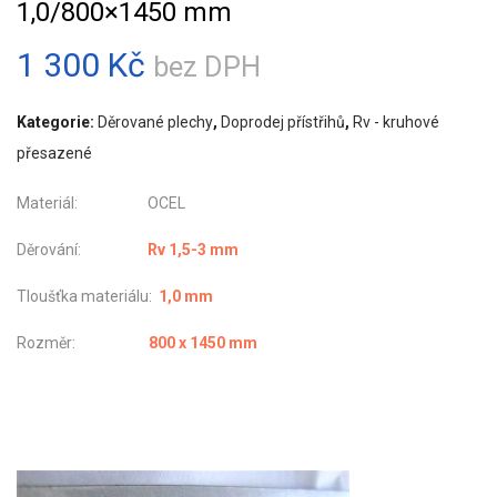
1,0/800×1450 mm
1 300
Kč
bez DPH
Kategorie:
Děrované plechy
,
Doprodej přístřihů
,
Rv - kruhové
přesazené
Materiál: OCEL
Děrování:
Rv 1,5-3 mm
Tloušťka materiálu:
1,0 mm
Rozměr:
800 x 1450 mm