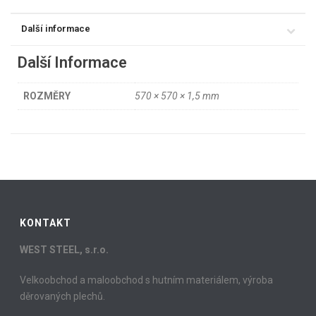
Další informace
Další Informace
ROZMĚRY
570 × 570 × 1,5 mm
KONTAKT
WEST STEEL, s.r.o.
Velkoobchod a maloobchod s hutním materiálem, výroba
děrovaných plechů.