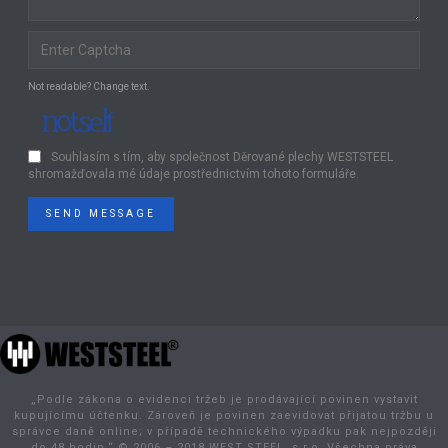
Not readable? Change text.
Souhlasím s tím, aby společnost Děrované plechy WESTSTEEL
shromažďovala mé údaje prostřednictvím tohoto formuláře.
SEND MESSAGE
„Podle zákona o evidenci tržeb je prodávající povinen vystavit
kupujícímu účtenku. Zároveň je povinen zaevidovat přijatou tržbu u
správce daně online; v případě technického výpadku pak nejpozději
do 48 hodin.“ © 2006 – 2018 WEST STEEL, s.r.o. Všechna práva