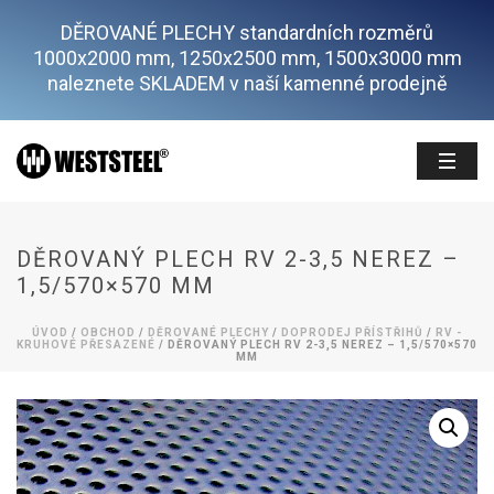
DĚROVANÉ PLECHY standardních rozměrů
1000x2000 mm, 1250x2500 mm, 1500x3000 mm
naleznete SKLADEM v naší kamenné prodejně
DĚROVANÝ PLECH RV 2-3,5 NEREZ –
1,5/570×570 MM
ÚVOD
/
OBCHOD
/
DĚROVANÉ PLECHY
/
DOPRODEJ PŘÍSTŘIHŮ
/
RV -
KRUHOVÉ PŘESAZENÉ
/ DĚROVANÝ PLECH RV 2-3,5 NEREZ – 1,5/570×570
MM