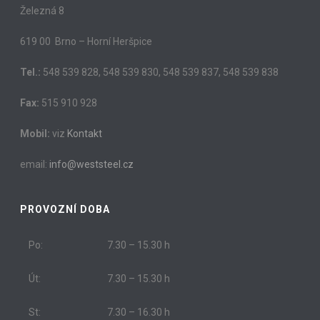
Železná 8
619 00 Brno – Horní Heršpice
Tel.:
548 539 828, 548 539 830, 548 539 837, 548 539 838
Fax:
515 910 928
Mobil:
viz
Kontakt
email:
info@weststeel.cz
PROVOZNÍ DOBA
Po:
7.30 – 15.30 h
Út:
7.30 – 15.30 h
St:
7.30 – 16.30 h