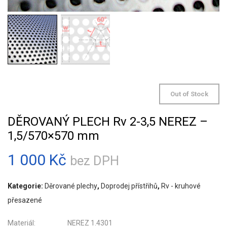
Out of Stock
DĚROVANÝ PLECH Rv 2-3,5 NEREZ –
1,5/570×570 mm
1 000
Kč
bez DPH
Kategorie:
Děrované plechy
,
Doprodej přístřihů
,
Rv - kruhové
přesazené
Materiál: NEREZ 1.4301