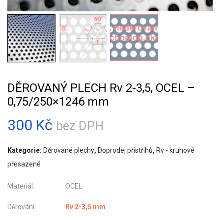
DĚROVANÝ PLECH Rv 2-3,5, OCEL –
0,75/250×1246 mm
300
Kč
bez DPH
Kategorie:
Děrované plechy
,
Doprodej přístřihů
,
Rv - kruhové
přesazené
Materiál: OCEL
Děrování:
Rv 2-3,5 mm