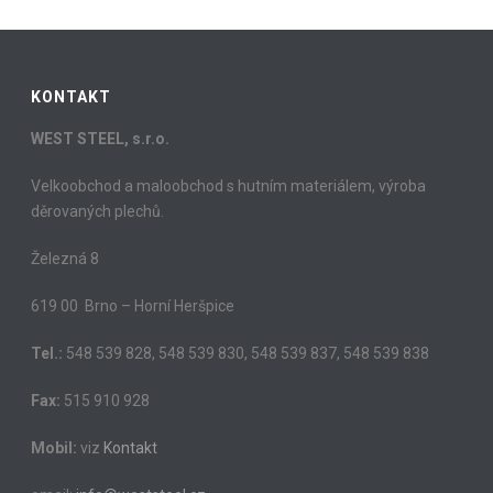
KONTAKT
WEST STEEL, s.r.o.
Velkoobchod a maloobchod s hutním materiálem, výroba
děrovaných plechů.
Železná 8
619 00 Brno – Horní Heršpice
Tel.:
548 539 828, 548 539 830, 548 539 837, 548 539 838
Fax:
515 910 928
Mobil:
viz
Kontakt