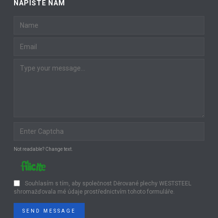
NAPIŠTE NÁM
Not readable? Change text.
Souhlasím s tím, aby společnost Děrované plechy WESTSTEEL
shromažďovala mé údaje prostřednictvím tohoto formuláře.
SEND MESSAGE