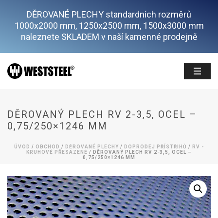
DĚROVANÉ PLECHY standardních rozměrů
1000x2000 mm, 1250x2500 mm, 1500x3000 mm
naleznete SKLADEM v naší kamenné prodejně
DĚROVANÝ PLECH RV 2-3,5, OCEL –
0,75/250×1246 MM
ÚVOD
/
OBCHOD
/
DĚROVANÉ PLECHY
/
DOPRODEJ PŘÍSTŘIHŮ
/
RV -
KRUHOVÉ PŘESAZENÉ
/ DĚROVANÝ PLECH RV 2-3,5, OCEL –
0,75/250×1246 MM