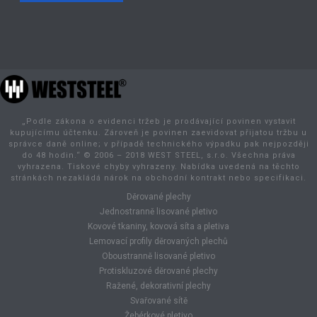
„Podle zákona o evidenci tržeb je prodávající povinen vystavit
kupujícímu účtenku. Zároveň je povinen zaevidovat přijatou tržbu u
správce daně online; v případě technického výpadku pak nejpozději
do 48 hodin.“ © 2006 – 2018 WEST STEEL, s.r.o. Všechna práva
vyhrazena. Tiskové chyby vyhrazeny. Nabídka uvedená na těchto
stránkách nezakládá nárok na obchodní kontrakt nebo specifikaci.
Děrované plechy
Jednostranně lisované pletivo
Kovové tkaniny, kovová síta a pletiva
Lemovací profily děrovaných plechů
Oboustranně lisované pletivo
Protiskluzové děrované plechy
Ražené, dekorativní plechy
Svařované sítě
Žebérkové pletivo