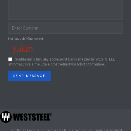
Not readable? Change text.
Souhlasím s tím, aby společnost Děrované plechy WESTSTEEL
shromažďovala mé údaje prostřednictvím tohoto formuláře.
SEND MESSAGE
„Podle zákona o evidenci tržeb je prodávající povinen vystavit