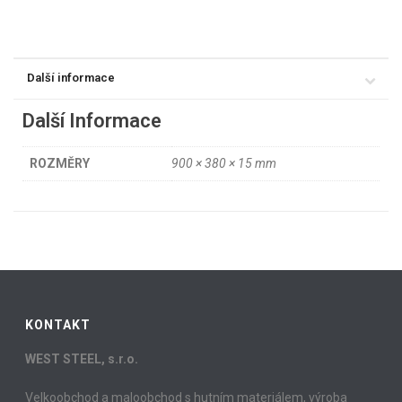
Další informace
Další Informace
ROZMĚRY
900 × 380 × 15 mm
KONTAKT
WEST STEEL, s.r.o.
Velkoobchod a maloobchod s hutním materiálem, výroba