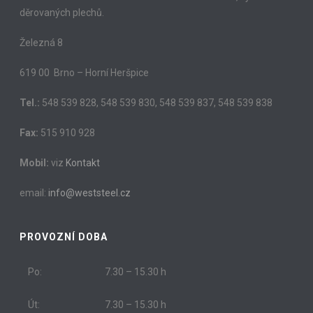
děrovaných plechů.
Železná 8
619 00 Brno – Horní Heršpice
Tel.:
548 539 828, 548 539 830, 548 539 837, 548 539 838
Fax:
515 910 928
Mobil:
viz
Kontakt
email:
info@weststeel.cz
PROVOZNÍ DOBA
Po:
7.30 – 15.30 h
Út:
7.30 – 15.30 h