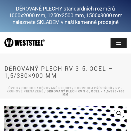
DĚROVANÉ PLECHY standardních rozměrů
1000x2000 mm, 1250x2500 mm, 1500x3000 mm
naleznete SKLADEM v naší kamenné prodejně
DĚROVANÝ PLECH RV 3-5, OCEL –
1,5/380×900 MM
ÚVOD
/
OBCHOD
/
DĚROVANÉ PLECHY
/
DOPRODEJ PŘÍSTŘIHŮ
/
RV -
KRUHOVÉ PŘESAZENÉ
/ DĚROVANÝ PLECH RV 3-5, OCEL – 1,5/380×900
MM