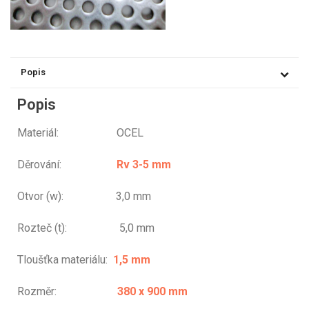
Popis
Popis
Materiál: OCEL
Děrování:
Rv 3-5 mm
Otvor (w): 3,0 mm
Rozteč (t): 5,0 mm
Tloušťka materiálu:
1,5 mm
Rozměr:
380 x 900 mm