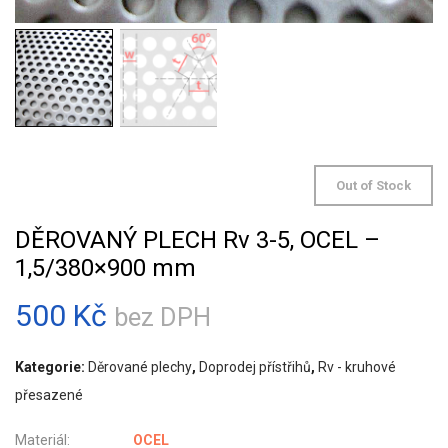
Out of Stock
DĚROVANÝ PLECH Rv 3-5, OCEL –
1,5/380×900 mm
500
Kč
bez DPH
Kategorie:
Děrované plechy
,
Doprodej přístřihů
,
Rv - kruhové
přesazené
Materiál:
OCEL