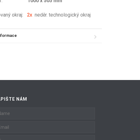
:
1000 x 505 mm
vaný okraj:
2x
neděr. technologický okraj
informace
APIŠTE NÁM