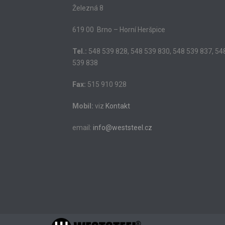
Železná 8
619 00 Brno – Horní Heršpice
Tel.:
548 539 828, 548 539 830, 548 539 837, 54
539 838
Fax:
515 910 928
Mobil:
viz
Kontakt
email:
info@weststeel.cz