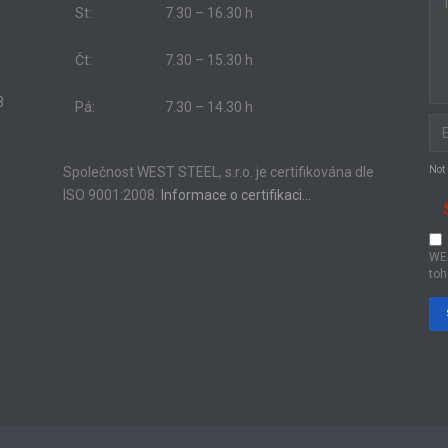
St:
7.30 – 16.30 h
Čt:
7.30 – 15.30 h
8
Pá:
7.30 – 14.30 h
Společnost WEST STEEL, s.r.o. je certifikována dle
Not
ISO 9001:2008.
Informace o certifikaci…
WE
toh