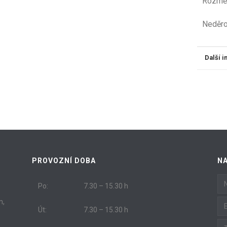
Rozměr
Neděro
Další 
PROVOZNÍ DOBA
N
Po:
7.30 – 15.30 h
m,
Út:
7.30 – 15.30 h