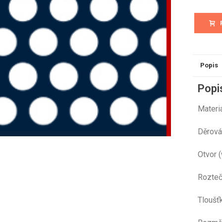
Popis
Popi
Mat
Děr
Otvo
Rozt
Tloušť