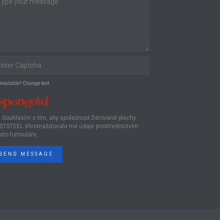
 readable? Change text.
Souhlasím s tím, aby společnost Děrované plechy
STSTEEL shromažďovala mé údaje prostřednictvím
oto formuláře.
SEND MESSAGE