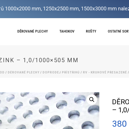
ů 1000x2000 mm, 1250x2500 mm, 1500x3000 mm nalez
DĚROVANÉ PLECHY
TAHOKOV
ROŠTY
OSTATNÍ SO
ZINK – 1,0/1000×505 MM
OD
/
DĚROVANÉ PLECHY
/
DOPRODEJ PŘÍSTŘIHŮ
/
RV - KRUHOVÉ PŘESAZENÉ
/
DĚRO
– 1,
380