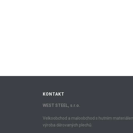
KONTAKT
WEST STEEL, s.r.o.
Velkoobchod a maloobchod s hutním materiále
výroba děrovaných plechů.