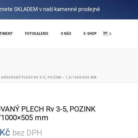
nete SKLADEM v naší kamenné prodejně
RTIMENT
FOTOGALERIE
O NÁS
E-SHOP
0
 DĚROVANÝ PLECH RV 3-5, POZINK – 1,0/1000×505 MM
VANÝ PLECH Rv 3-5, POZINK
0/1000×505 mm
Kč
bez DPH