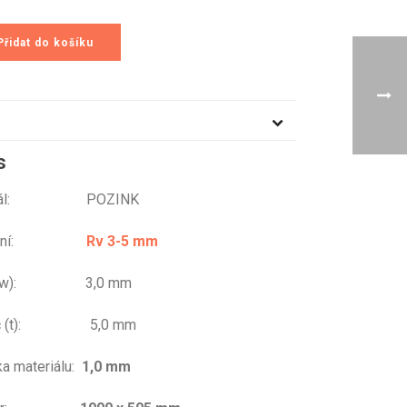
Přidat do košíku
s
eriál: POZINK
ování:
Rv 3-5 mm
r (w): 3,0 mm
eč (t): 5,0 mm
ka materiálu:
1,0 mm