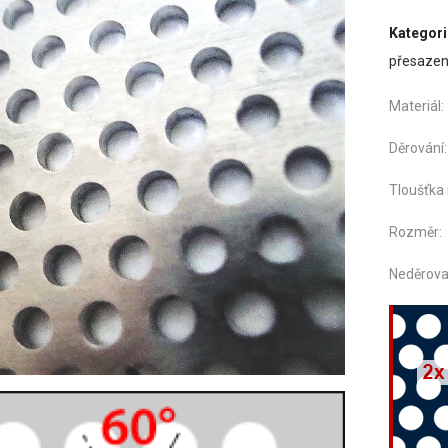
Kategori
přesaze
Mater
Děro
Tloušťka
Rozměr:
Neděrova