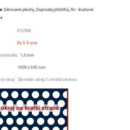
e:
Děrované plechy
,
Doprodej přístřihů
,
Rv - kruhové
né
iál: POZINK
vání:
Rv 3-5 mm
 materiálu:
1,0 mm
1000 x 505 mm
ný okraj:
2x
neděr. okraj // s kratší stranou