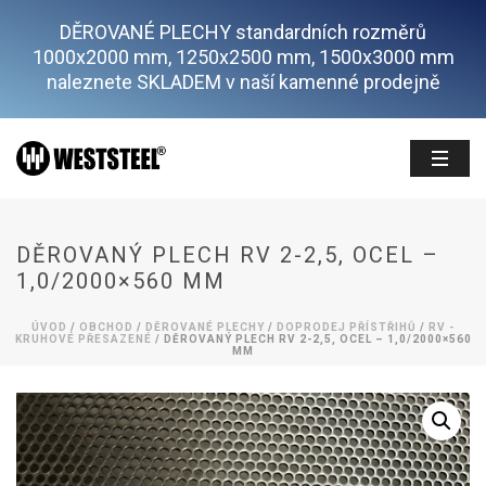
DĚROVANÉ PLECHY standardních rozměrů
1000x2000 mm, 1250x2500 mm, 1500x3000 mm
naleznete SKLADEM v naší kamenné prodejně
DĚROVANÝ PLECH RV 2-2,5, OCEL –
1,0/2000×560 MM
ÚVOD
/
OBCHOD
/
DĚROVANÉ PLECHY
/
DOPRODEJ PŘÍSTŘIHŮ
/
RV -
KRUHOVÉ PŘESAZENÉ
/ DĚROVANÝ PLECH RV 2-2,5, OCEL – 1,0/2000×560
MM