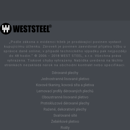
„Podle zákona o evidenci tržeb je prodávající povinen vystavit
kupujícímu účtenku. Zároveň je povinen zaevidovat přijatou tržbu u
správce daně online; v případě technického výpadku pak nejpozději
do 48 hodin.“ © 2006 – 2018 WEST STEEL, s.r.o. Všechna práva
vyhrazena. Tiskové chyby vyhrazeny. Nabídka uvedená na těchto
stránkách nezakládá nárok na obchodní kontrakt nebo specifikaci.
Děrované plechy
Jednostranně lisované pletivo
Kovové tkaniny, kovová síta a pletiva
Lemovací profily děrovaných plechů
Oboustranně lisované pletivo
Protiskluzové děrované plechy
Ražené, dekorativní plechy
Svařované sítě
Žebérkové pletivo
Rošty