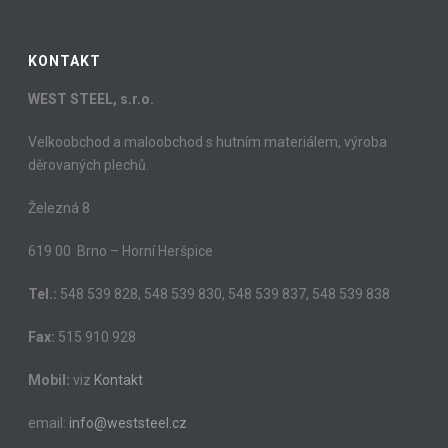
KONTAKT
WEST STEEL, s.r.o.
Velkoobchod a maloobchod s hutním materiálem, výroba
děrovaných plechů.
Železná 8
619 00 Brno – Horní Heršpice
Tel.:
548 539 828, 548 539 830, 548 539 837, 548 539 838
Fax:
515 910 928
Mobil:
viz
Kontakt
email:
info@weststeel.cz