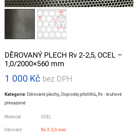
DĚROVANÝ PLECH Rv 2-2,5, OCEL –
1,0/2000×560 mm
1 000
Kč
bez DPH
Kategorie:
Děrované plechy
,
Doprodej přístřihů
,
Rv - kruhové
přesazené
Materiál: OCEL
Děrování:
Rv 2-2,5 mm