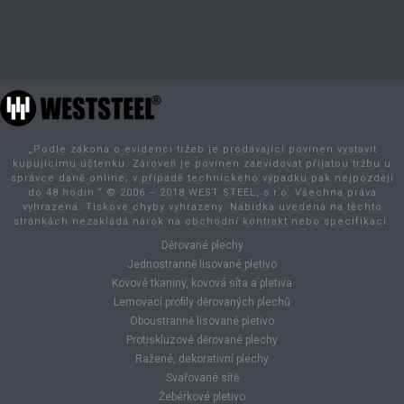
„Podle zákona o evidenci tržeb je prodávající povinen vystavit
kupujícímu účtenku. Zároveň je povinen zaevidovat přijatou tržbu u
správce daně online; v případě technického výpadku pak nejpozději
do 48 hodin.“ © 2006 – 2018 WEST STEEL, s.r.o. Všechna práva
vyhrazena. Tiskové chyby vyhrazeny. Nabídka uvedená na těchto
stránkách nezakládá nárok na obchodní kontrakt nebo specifikaci.
Děrované plechy
Jednostranně lisované pletivo
Kovové tkaniny, kovová síta a pletiva
Lemovací profily děrovaných plechů
Oboustranně lisované pletivo
Protiskluzové děrované plechy
Ražené, dekorativní plechy
Svařované sítě
Žebérkové pletivo