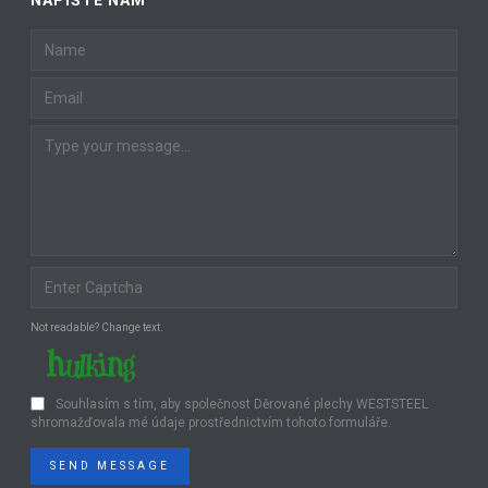
Not readable? Change text.
Souhlasím s tím, aby společnost Děrované plechy WESTSTEEL
shromažďovala mé údaje prostřednictvím tohoto formuláře.
SEND MESSAGE