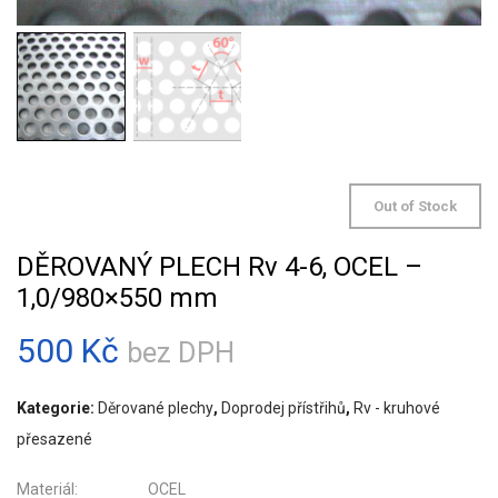
Out of Stock
DĚROVANÝ PLECH Rv 4-6, OCEL –
1,0/980×550 mm
500
Kč
bez DPH
Kategorie:
Děrované plechy
,
Doprodej přístřihů
,
Rv - kruhové
přesazené
Materiál: OCEL