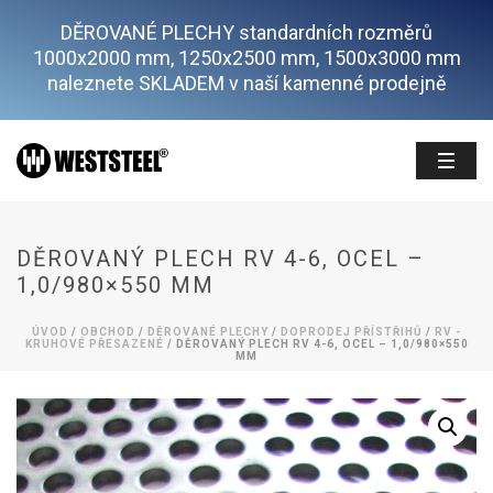
DĚROVANÉ PLECHY standardních rozměrů
1000x2000 mm, 1250x2500 mm, 1500x3000 mm
naleznete SKLADEM v naší kamenné prodejně
DĚROVANÝ PLECH RV 4-6, OCEL –
1,0/980×550 MM
ÚVOD
/
OBCHOD
/
DĚROVANÉ PLECHY
/
DOPRODEJ PŘÍSTŘIHŮ
/
RV -
KRUHOVÉ PŘESAZENÉ
/ DĚROVANÝ PLECH RV 4-6, OCEL – 1,0/980×550
MM