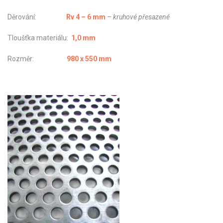
Děrování:
Rv 4 – 6 mm
–
kruhové přesazené
Tloušťka materiálu:
1,0 mm
Rozměr:
980 x 550 mm