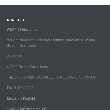
KONTAKT
WEST STEEL, s.r.o.
Velkoobchod a maloobchod s hutním materiálem, výroba
děrovaných plechů.
Železná 8
619 00 Brno – Horní Heršpice
Tel.:
548 539 828, 548 539 830, 548 539 837, 548 539 838
Fax:
515 910 928
Mobil:
viz
Kontakt
email:
info@weststeel.cz