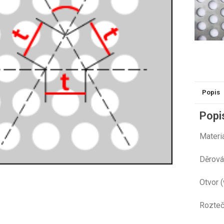
Popis
Popi
Mate
Děr
Otvo
Rozt