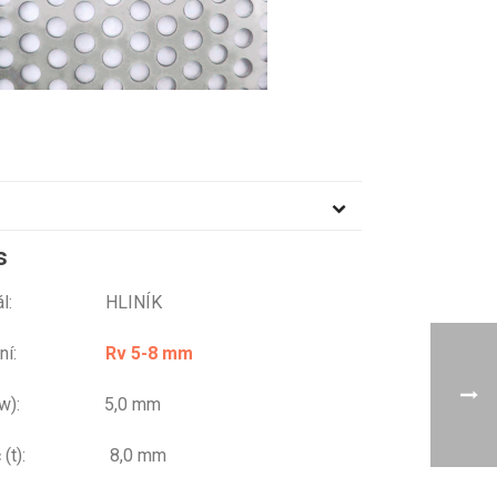
s
riál: HLINÍK
ování:
Rv 5-8 mm
r (w): 5,0 mm
eč (t): 8,0 mm