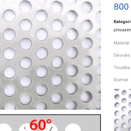
800
Kategori
přesaze
Materi
Děro
Tloušťka
Roz