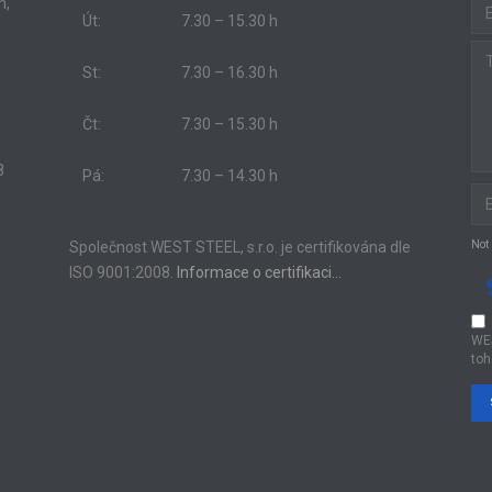
m,
Út:
7.30 – 15.30 h
St:
7.30 – 16.30 h
Čt:
7.30 – 15.30 h
8
Pá:
7.30 – 14.30 h
Společnost WEST STEEL, s.r.o. je certifikována dle
Not
ISO 9001:2008.
Informace o certifikaci…
WE
toh