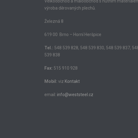
Velkoobchod a maloobchod s hutním materiále
výroba děrovaných plechů.
Železná 8
619 00 Brno – Horní Heršpice
Tel.:
548 539 828, 548 539 830, 548 539 837, 54
539 838
Fax:
515 910 928
Mobil:
viz
Kontakt
email:
info@weststeel.cz