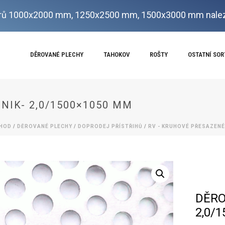
ů 1000x2000 mm, 1250x2500 mm, 1500x3000 mm nalez
DĚROVANÉ PLECHY
TAHOKOV
ROŠTY
OSTATNÍ SO
INIK- 2,0/1500×1050 MM
HOD
/
DĚROVANÉ PLECHY
/
DOPRODEJ PŘÍSTŘIHŮ
/
RV - KRUHOVÉ PŘESAZENÉ
DĚRO
2,0/