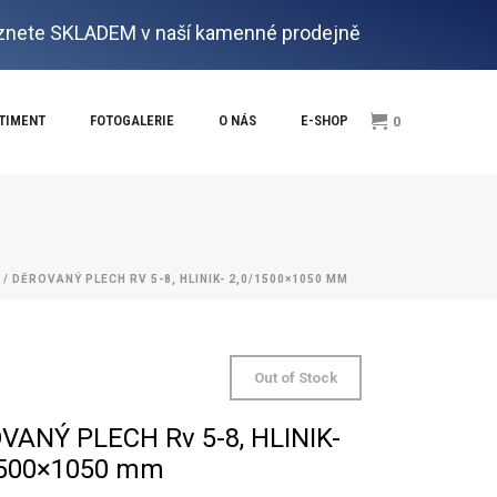
nete SKLADEM v naší kamenné prodejně
RTIMENT
FOTOGALERIE
O NÁS
E-SHOP
0
/ DĚROVANÝ PLECH RV 5-8, HLINIK- 2,0/1500×1050 MM
Out of Stock
VANÝ PLECH Rv 5-8, HLINIK-
1500×1050 mm