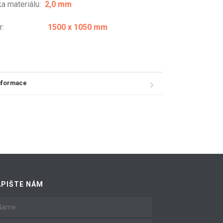
ka materiálu:
2,0 mm
změr:
1500 x 1050 mm
informace
APIŠTE NÁM