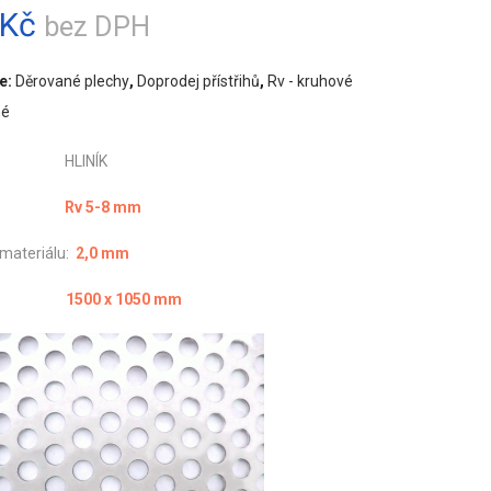
Kč
bez DPH
e:
Děrované plechy
,
Doprodej přístřihů
,
Rv - kruhové
né
ál: HLINÍK
vání:
Rv 5-8 mm
 materiálu:
2,0 mm
měr:
1500 x 1050 mm