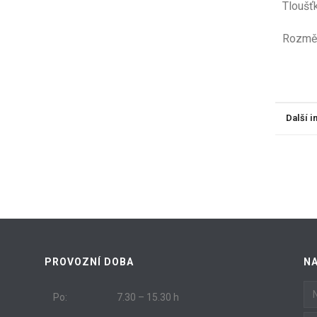
Tloušť
Ro
Další 
PROVOZNÍ DOBA
N
Po:
7.30 – 15.30 h