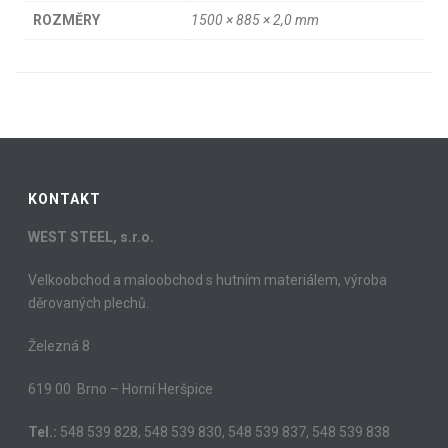
ROZMĚRY
1500 × 885 × 2,0 mm
KONTAKT
WEST STEEL, s.r.o.
Velkoobchod a maloobchod s hutním materiálem, výroba
děrovaných plechů.
Železná 8
619 00 Brno – Horní Heršpice
Tel.:
548 539 828, 548 539 830, 548 539 837, 548 539 838