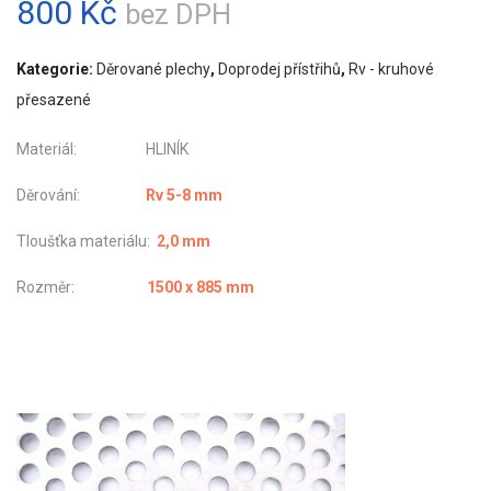
800
Kč
bez DPH
Kategorie:
Děrované plechy
,
Doprodej přístřihů
,
Rv - kruhové
přesazené
Materiál: HLINÍK
Děrování:
Rv 5-8 mm
Tloušťka materiálu:
2,0 mm
Rozměr:
1500 x 885 mm