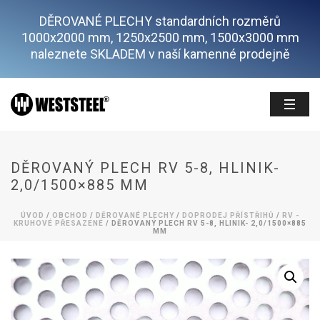
DĚROVANÉ PLECHY standardních rozměrů
1000x2000 mm, 1250x2500 mm, 1500x3000 mm
naleznete SKLADEM v naší kamenné prodejně
DĚROVANÝ PLECH RV 5-8, HLINIK-
2,0/1500×885 MM
ÚVOD
/
OBCHOD
/
DĚROVANÉ PLECHY
/
DOPRODEJ PŘÍSTŘIHŮ
/
RV -
KRUHOVÉ PŘESAZENÉ
/ DĚROVANÝ PLECH RV 5-8, HLINIK- 2,0/1500×885
MM