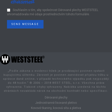
Souhlasím s tím, aby společnost Děrované plechy WESTSTEEL
shromažďovala mé údaje prostřednictvím tohoto formuláře.
SEND MESSAGE
„Podle zákona o evidenci tržeb je prodávající povinen vystavit
kupujícímu účtenku. Zároveň je povinen zaevidovat přijatou tržbu u
správce daně online; v případě technického výpadku pak nejpozději
do 48 hodin.“ © 2006 – 2018 WEST STEEL, s.r.o. Všechna práva
vyhrazena. Tiskové chyby vyhrazeny. Nabídka uvedená na těchto
stránkách nezakládá nárok na obchodní kontrakt nebo specifikaci.
Děrované plechy
Jednostranně lisované pletivo
Kovové tkaniny, kovová síta a pletiva