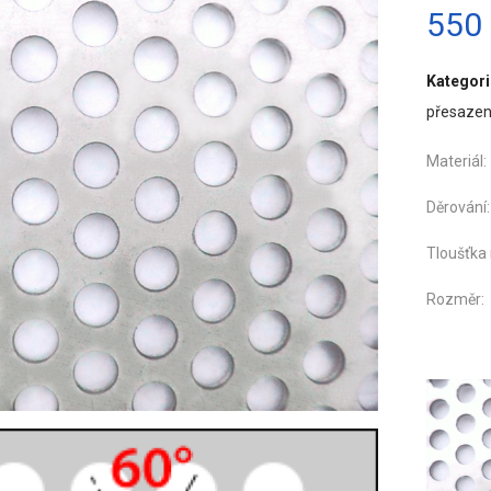
550
Kategori
přesaze
Materi
Děro
Tloušťka
Roz