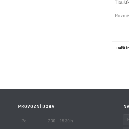
Tloušť
Ro
Další 
PROVOZNÍ DOBA
N
Po:
7.30 – 15.30 h