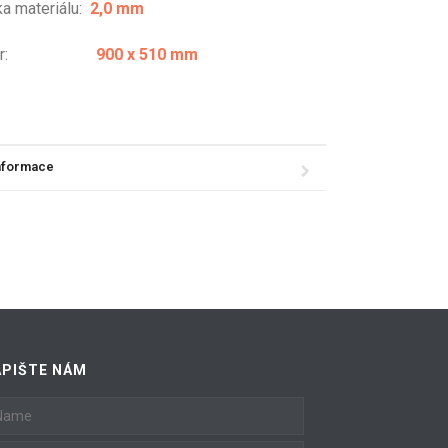
ka materiálu:
2,0 mm
změr:
900 x 510 mm
informace
APIŠTE NÁM