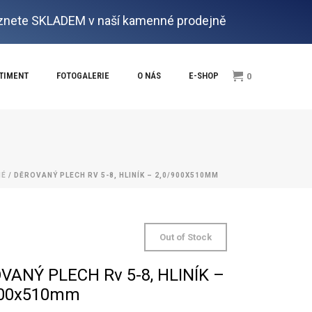
nete SKLADEM v naší kamenné prodejně
RTIMENT
FOTOGALERIE
O NÁS
E-SHOP
0
NÉ
/ DĚROVANÝ PLECH RV 5-8, HLINÍK – 2,0/900X510MM
Out of Stock
VANÝ PLECH Rv 5-8, HLINÍK –
900x510mm