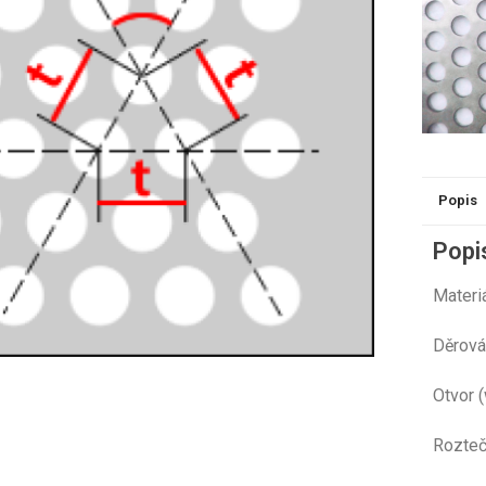
Popis
Popi
Mate
Děr
Otvo
Rozt