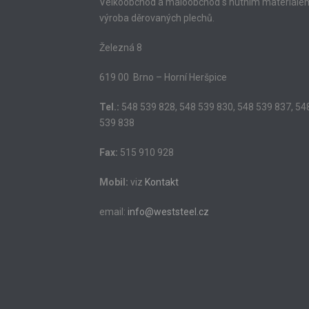
Velkoobchod a maloobchod s hutním materiále
výroba děrovaných plechů.
Železná 8
619 00 Brno – Horní Heršpice
Tel.:
548 539 828, 548 539 830, 548 539 837, 54
539 838
Fax:
515 910 928
Mobil:
viz
Kontakt
email:
info@weststeel.cz