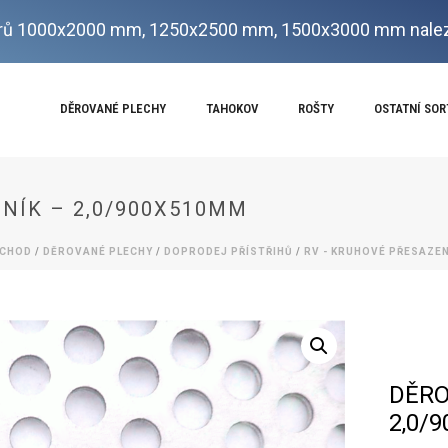
ů 1000x2000 mm, 1250x2500 mm, 1500x3000 mm nalez
DĚROVANÉ PLECHY
TAHOKOV
ROŠTY
OSTATNÍ SO
INÍK – 2,0/900X510MM
CHOD
/
DĚROVANÉ PLECHY
/
DOPRODEJ PŘÍSTŘIHŮ
/
RV - KRUHOVÉ PŘESAZE
DĚRO
2,0/