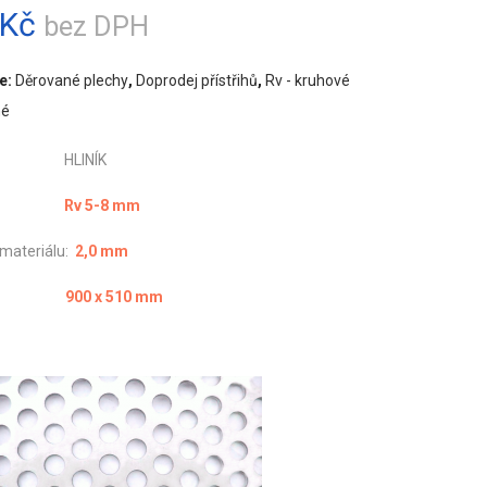
Kč
bez DPH
e:
Děrované plechy
,
Doprodej přístřihů
,
Rv - kruhové
né
ál: HLINÍK
vání:
Rv 5-8 mm
 materiálu:
2,0 mm
měr:
900 x 510 mm