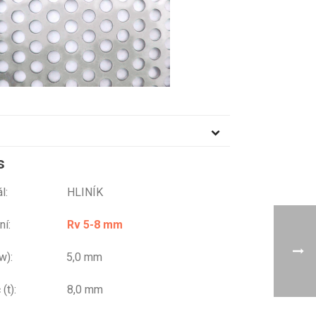
s
riál: HLINÍK
ování:
Rv 5-8 mm
r (w): 5,0 mm
eč (t): 8,0 mm