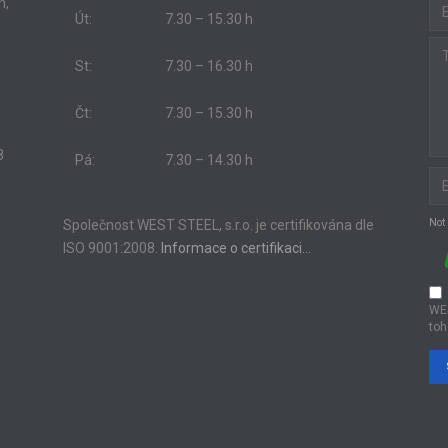
m,
Út:
7.30 – 15.30 h
St:
7.30 – 16.30 h
Čt:
7.30 – 15.30 h
8
Pá:
7.30 – 14.30 h
Společnost WEST STEEL, s.r.o. je certifikována dle
Not
ISO 9001:2008.
Informace o certifikaci…
WE
toh