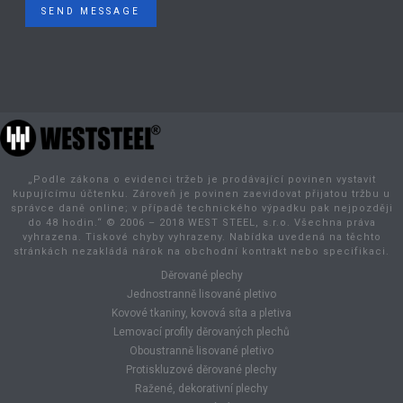
SEND MESSAGE
„Podle zákona o evidenci tržeb je prodávající povinen vystavit
kupujícímu účtenku. Zároveň je povinen zaevidovat přijatou tržbu u
správce daně online; v případě technického výpadku pak nejpozději
do 48 hodin.“ © 2006 – 2018 WEST STEEL, s.r.o. Všechna práva
vyhrazena. Tiskové chyby vyhrazeny. Nabídka uvedená na těchto
stránkách nezakládá nárok na obchodní kontrakt nebo specifikaci.
Děrované plechy
Jednostranně lisované pletivo
Kovové tkaniny, kovová síta a pletiva
Lemovací profily děrovaných plechů
Oboustranně lisované pletivo
Protiskluzové děrované plechy
Ražené, dekorativní plechy