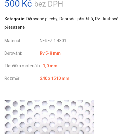
500
Kč
bez DPH
Kategorie:
Děrované plechy
,
Doprodej přístřihů
,
Rv - kruhové
přesazené
Materiál: NEREZ 1.4301
Děrování:
Rv 5-8 mm
Tloušťka materiálu:
1,0 mm
Rozměr:
240 x 1510 mm