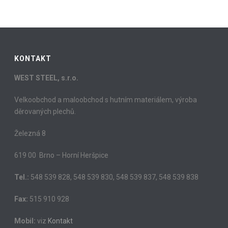
KONTAKT
WEST STEEL, s.r.o.
Velkoobchod a maloobchod s hutním materiálem, výroba
děrovaných plechů.
Železná 8
619 00 Brno – Horní Heršpice
Tel.:
548 539 828, 548 539 830, 548 539 837, 548 539 838
Fax:
515 910 928
Mobil:
viz
Kontakt