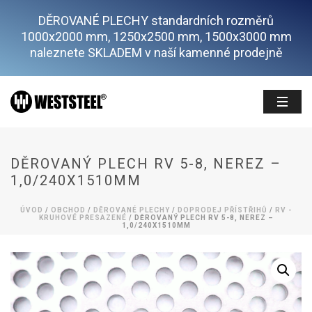
DĚROVANÉ PLECHY standardních rozměrů
1000x2000 mm, 1250x2500 mm, 1500x3000 mm
naleznete SKLADEM v naší kamenné prodejně
DĚROVANÝ PLECH RV 5-8, NEREZ –
1,0/240X1510MM
ÚVOD
/
OBCHOD
/
DĚROVANÉ PLECHY
/
DOPRODEJ PŘÍSTŘIHŮ
/
RV -
KRUHOVÉ PŘESAZENÉ
/ DĚROVANÝ PLECH RV 5-8, NEREZ –
1,0/240X1510MM