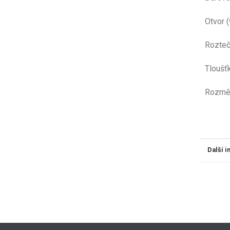
Otvo
Rozt
Tloušť
Ro
Další 