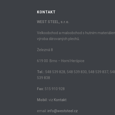
KONTAKT
WEST STEEL, s.r.o.
Velkoobchod a maloobchod s hutním materiále
výroba děrovaných plechů.
Železná 8
619 00 Brno – Horní Heršpice
Tel.:
548 539 828, 548 539 830, 548 539 837, 54
539 838
Fax:
515 910 928
Mobil:
viz
Kontakt
email:
info@weststeel.cz