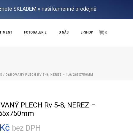
nete SKLADEM v naší kamenné prodejně
RTIMENT
FOTOGALERIE
O NÁS
E-SHOP
0
NÉ
/ DĚROVANÝ PLECH RV 5-8, NEREZ – 1,0/265X750MM
VANÝ PLECH Rv 5-8, NEREZ –
265x750mm
Kč
bez DPH