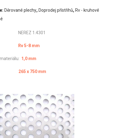
e:
Děrované plechy
,
Doprodej přístřihů
,
Rv - kruhové
né
ál: NEREZ 1.4301
vání:
Rv 5-8 mm
 materiálu:
1,0 mm
měr:
265 x 750 mm