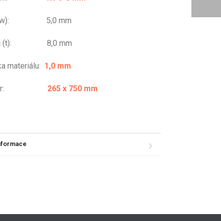
r (w): 5,0 mm
eč (t): 8,0 mm
ka materiálu:
1,0 mm
změr:
265 x 750 mm
informace