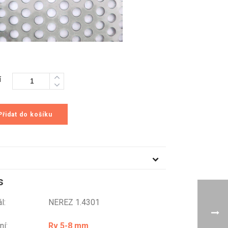
í
Přidat do košíku
s
riál: NEREZ 1.4301
ování:
Rv 5-8 mm