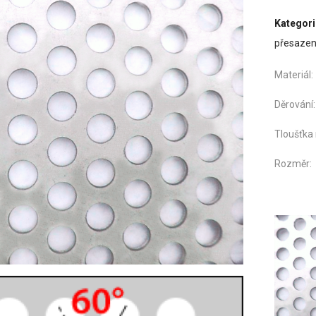
Kategori
přesaze
Materi
Děro
Tloušťka
Roz