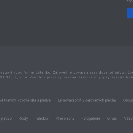
toh
vystavit kupujícímu účtenku. Zároveň je povinen zaevidovat přijatou trž
ST STEEL, s.r.o. Všechna práva vyhrazena. Tiskové chyby vyhrazeny. Na
é tkaniny, kovová síta a pletiva
Lemovací profily děrovaných plechů
Obous
pletivo
Rošty
Tahokov
Plné plechy
Fotogalerie
O nás
Všeob