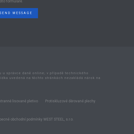
oto formuláře.
SEND MESSAGE
bu u správce daně online; v případě technického
bídka uvedená na těchto stránkách nezakládá nárok na
tranně lisované pletivo
Protiskluzové děrované plechy
ecné obchodní podmínky WEST STEEL, s.r.o.