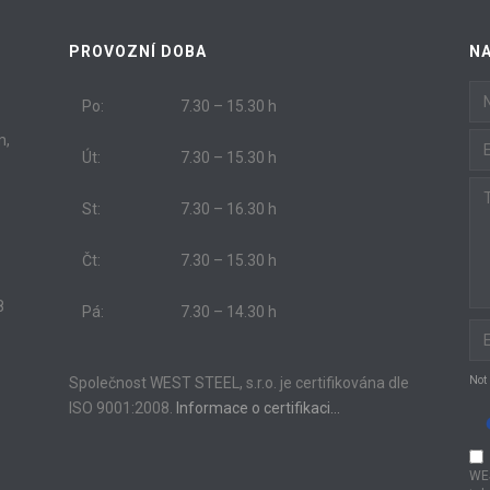
PROVOZNÍ DOBA
N
Po:
7.30 – 15.30 h
m,
Út:
7.30 – 15.30 h
St:
7.30 – 16.30 h
Čt:
7.30 – 15.30 h
8
Pá:
7.30 – 14.30 h
Společnost WEST STEEL, s.r.o. je certifikována dle
Not
ISO 9001:2008.
Informace o certifikaci…
WE