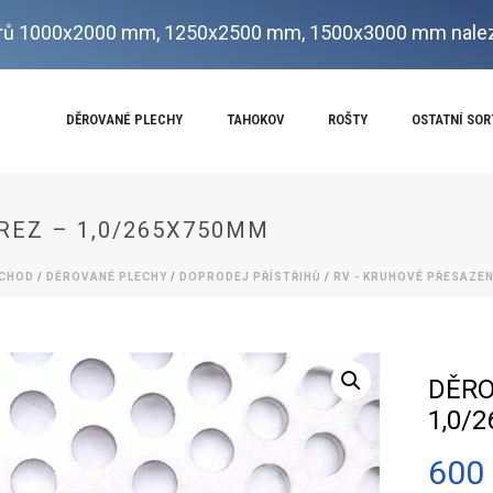
ů 1000x2000 mm, 1250x2500 mm, 1500x3000 mm nalez
DĚROVANÉ PLECHY
TAHOKOV
ROŠTY
OSTATNÍ SO
REZ – 1,0/265X750MM
CHOD
/
DĚROVANÉ PLECHY
/
DOPRODEJ PŘÍSTŘIHŮ
/
RV - KRUHOVÉ PŘESAZE
DĚRO
1,0/
600