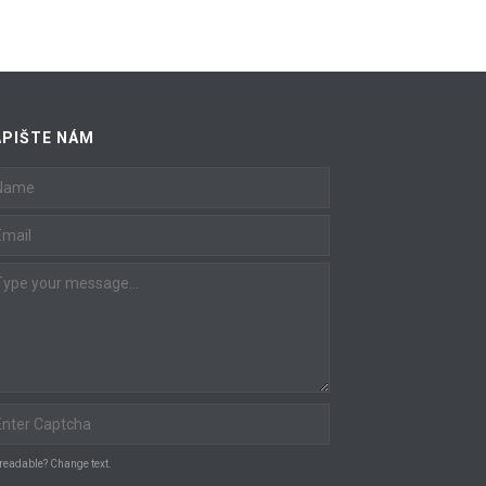
APIŠTE NÁM
 readable? Change text.