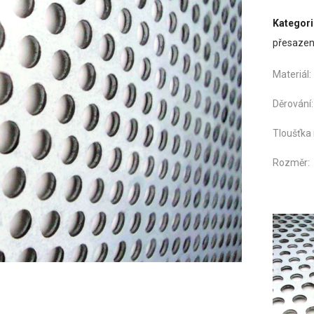
Kategori
přesaze
Mater
Děro
Tloušťka
Roz