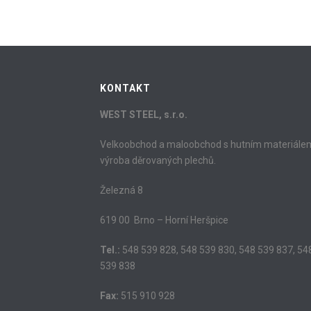
KONTAKT
WEST STEEL, s.r.o.
Velkoobchod a maloobchod s hutním materiále
výroba děrovaných plechů.
Železná 8
619 00 Brno – Horní Heršpice
Tel.:
548 539 828, 548 539 830, 548 539 837, 54
539 838
Fax:
515 910 928