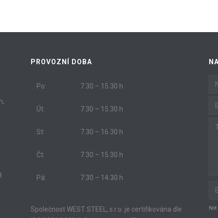
PROVOZNÍ DOBA
N
Po:
7.30 – 15.30 h
m,
Út:
7.30 – 15.30 h
St:
7.30 – 16.30 h
Čt:
7.30 – 15.30 h
8
Pá:
7.30 – 14.30 h
Společnost WEST STEEL, s.r.o. je certifikována dle
Not