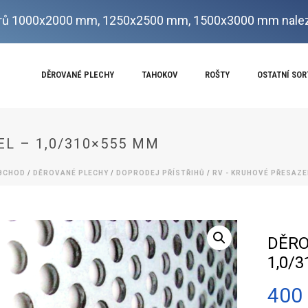
ů 1000x2000 mm, 1250x2500 mm, 1500x3000 mm nalez
DĚROVANÉ PLECHY
TAHOKOV
ROŠTY
OSTATNÍ SO
EL – 1,0/310×555 MM
BCHOD
/
DĚROVANÉ PLECHY
/
DOPRODEJ PŘÍSTŘIHŮ
/
RV - KRUHOVÉ PŘESAZ
DĚRO
1,0/
400