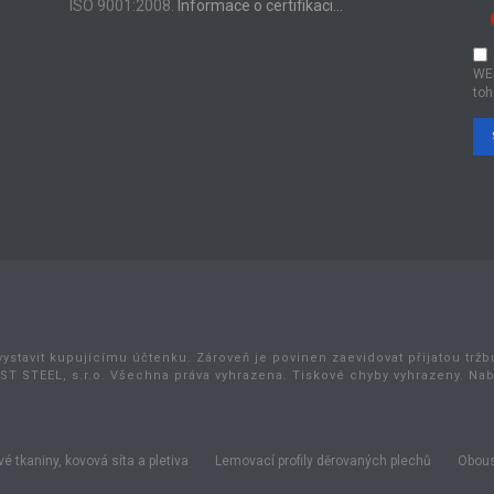
ISO 9001:2008.
Informace o certifikaci…
WE
toh
vystavit kupujícímu účtenku. Zároveň je povinen zaevidovat přijatou trž
ST STEEL, s.r.o. Všechna práva vyhrazena. Tiskové chyby vyhrazeny. Na
é tkaniny, kovová síta a pletiva
Lemovací profily děrovaných plechů
Obous