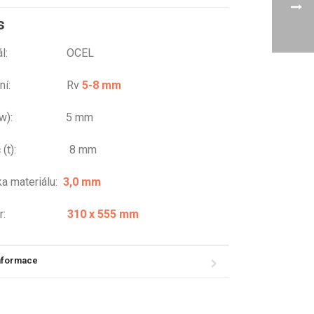
s
eriál: OCEL
ování: Rv
5-8 mm
r (w): 5 mm
eč (t): 8 mm
ka materiálu:
3,0 mm
změr:
310 x 555 mm
informace