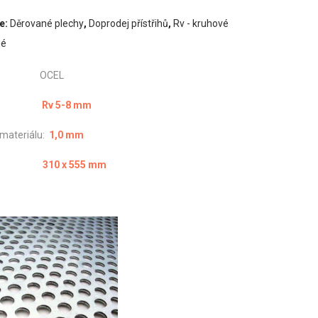
e:
Děrované plechy
,
Doprodej přístřihů
,
Rv - kruhové
né
iál: OCEL
vání:
Rv 5-8 mm
 materiálu:
1,0 mm
měr:
310 x 555 mm