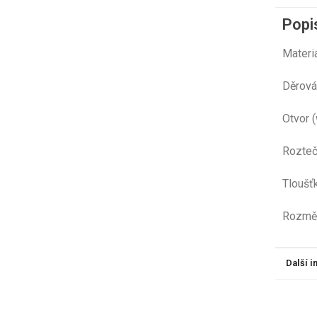
Popi
Mat
Děr
Otvo
Rozt
Tloušť
Ro
Další 