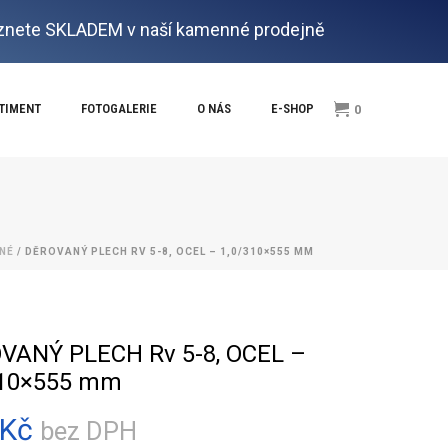
nete SKLADEM v naší kamenné prodejně
RTIMENT
FOTOGALERIE
O NÁS
E-SHOP
0
ENÉ
/ DĚROVANÝ PLECH RV 5-8, OCEL – 1,0/310×555 MM
VANÝ PLECH Rv 5-8, OCEL –
310×555 mm
Kč
bez DPH