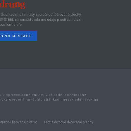
Souhlasím s tím, aby společnost Děrované plechy
STSTEEL shromažďovala mé údaje prostřednictvím
oto formuláře.
SEND MESSAGE
bu u správce daně online; v případě technického
bídka uvedená na těchto stránkách nezakládá nárok na
tranně lisované pletivo
Protiskluzové děrované plechy