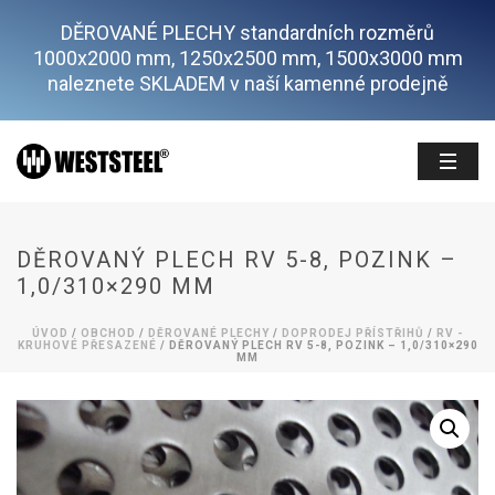
DĚROVANÉ PLECHY standardních rozměrů
1000x2000 mm, 1250x2500 mm, 1500x3000 mm
naleznete SKLADEM v naší kamenné prodejně
DĚROVANÝ PLECH RV 5-8, POZINK –
1,0/310×290 MM
ÚVOD
/
OBCHOD
/
DĚROVANÉ PLECHY
/
DOPRODEJ PŘÍSTŘIHŮ
/
RV -
KRUHOVÉ PŘESAZENÉ
/ DĚROVANÝ PLECH RV 5-8, POZINK – 1,0/310×290
MM