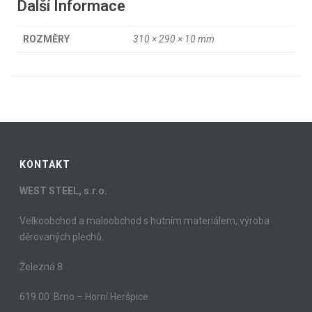
Další Informace
ROZMĚRY
310 × 290 × 10 mm
KONTAKT
WEST STEEL, s.r.o.
Velkoobchod a maloobchod s hutním materiálem, výroba
děrovaných plechů.
Železná 8
619 00 Brno – Horní Heršpice