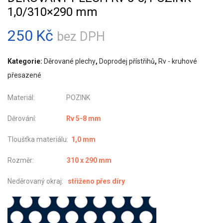
1,0/310×290 mm
250
Kč
bez DPH
Kategorie:
Děrované plechy
,
Doprodej přístřihů
,
Rv - kruhové
přesazené
Materiál: POZINK
Děrování:
Rv 5-8 mm
Tloušťka materiálu:
1,0 mm
Rozměr:
310 x 290 mm
Neděrovaný okraj:
střiženo přes díry