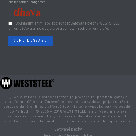
Not readable? Change text.
Souhlasím s tím, aby společnost Děrované plechy WESTSTEEL
shromažďovala mé údaje prostřednictvím tohoto formuláře.
SEND MESSAGE
„Podle zákona o evidenci tržeb je prodávající povinen vystavit
kupujícímu účtenku. Zároveň je povinen zaevidovat přijatou tržbu u
správce daně online; v případě technického výpadku pak nejpozději
do 48 hodin.“ © 2006 – 2018 WEST STEEL, s.r.o. Všechna práva
vyhrazena. Tiskové chyby vyhrazeny. Nabídka uvedená na těchto
stránkách nezakládá nárok na obchodní kontrakt nebo specifikaci.
Děrované plechy
Jednostranně lisované pletivo