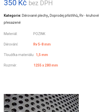
350
Kč
bez DPH
Kategorie:
Děrované plechy
,
Doprodej přístřihů
,
Rv - kruhové
přesazené
Materiál: POZINK
Děrování:
Rv 5-8 mm
Tloušťka materiálu:
1,5 mm
Rozměr:
1255 x 280 mm