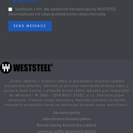
Souhlasím s tím, aby společnost Děrované plechy WESTSTEEL
shromažďovala mé údaje prostřednictvím tohoto formuláře.
SEND MESSAGE
„Podle zákona o evidenci tržeb je prodávající povinen vystavit
kupujícímu účtenku. Zároveň je povinen zaevidovat přijatou tržbu u
správce daně online; v případě technického výpadku pak nejpozději
do 48 hodin.“ © 2006 – 2018 WEST STEEL, s.r.o. Všechna práva
vyhrazena. Tiskové chyby vyhrazeny. Nabídka uvedená na těchto
stránkách nezakládá nárok na obchodní kontrakt nebo specifikaci.
Děrované plechy
Jednostranně lisované pletivo
Kovové tkaniny, kovová síta a pletiva
Lemovací profily děrovaných plechů