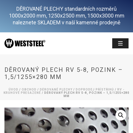
DĚROVANÉ PLECHY standardních rozměrů
1000x2000 mm, 1250x2500 mm, 1500x3000 mm
naleznete SKLADEM v naší kamenné prodejně
DĚROVANÝ PLECH RV 5-8, POZINK –
1,5/1255×280 MM
ÚVOD
/
OBCHOD
/
DĚROVANÉ PLECHY
/
DOPRODEJ PŘÍSTŘIHŮ
/
RV -
KRUHOVÉ PŘESAZENÉ
/ DĚROVANÝ PLECH RV 5-8, POZINK – 1,5/1255×280
MM