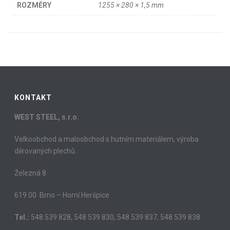
ROZMĚRY
1255 × 280 × 1,5 mm
KONTAKT
WEST STEEL, s.r.o.
Velkoobchod a maloobchod s hutním materiálem, výroba
děrovaných plechů.
Železná 8
619 00 Brno – Horní Heršpice
Tel.:
548 539 828, 548 539 830, 548 539 837, 548 539 838