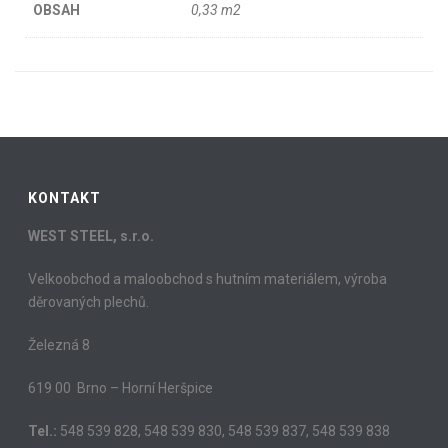
OBSAH
0,33 m2
KONTAKT
WEST STEEL, s.r.o.
Velkoobchod a maloobchod s hutním materiálem, výroba
děrovaných plechů.
Železná 8
619 00 Brno – Horní Heršpice
Tel.:
548 539 828, 548 539 830, 548 539 837, 548 539 838