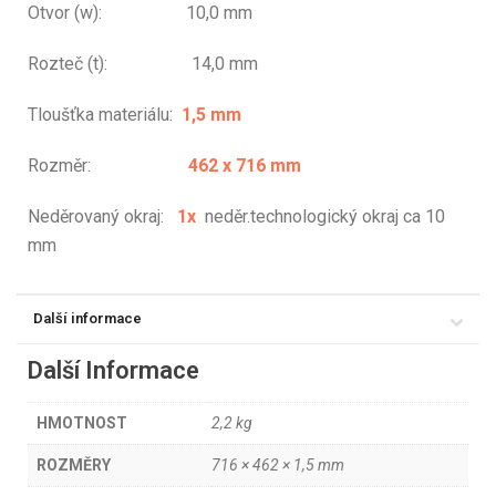
Otvor (w): 10,0 mm
Rozteč (t): 14,0 mm
Tloušťka materiálu:
1,5 mm
Rozměr:
462 x 716 mm
Neděrovaný okraj:
1
x
neděr.technologický okraj ca 10
mm
Další informace
Další Informace
HMOTNOST
2,2 kg
ROZMĚRY
716 × 462 × 1,5 mm