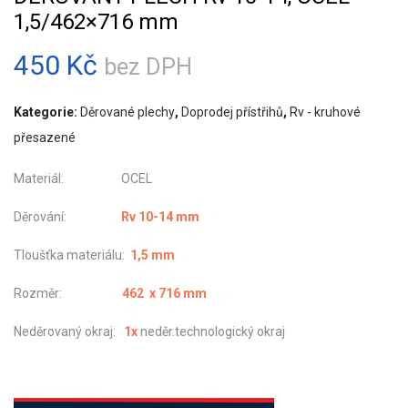
1,5/462×716 mm
450
Kč
bez DPH
Kategorie:
Děrované plechy
,
Doprodej přístřihů
,
Rv - kruhové
přesazené
Materiál: OCEL
Děrování:
Rv 10-14 mm
Tloušťka materiálu:
1,5 mm
Rozměr:
462 x 716 mm
Neděrovaný okraj:
1x
neděr.technologický okraj