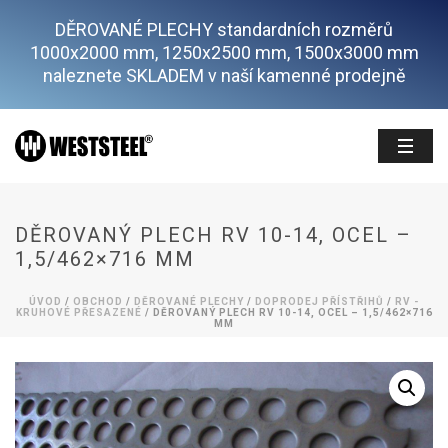
DĚROVANÉ PLECHY standardních rozměrů
1000x2000 mm, 1250x2500 mm, 1500x3000 mm
naleznete SKLADEM v naší kamenné prodejně
DĚROVANÝ PLECH RV 10-14, OCEL –
1,5/462×716 MM
ÚVOD
/
OBCHOD
/
DĚROVANÉ PLECHY
/
DOPRODEJ PŘÍSTŘIHŮ
/
RV -
KRUHOVÉ PŘESAZENÉ
/ DĚROVANÝ PLECH RV 10-14, OCEL – 1,5/462×716
MM