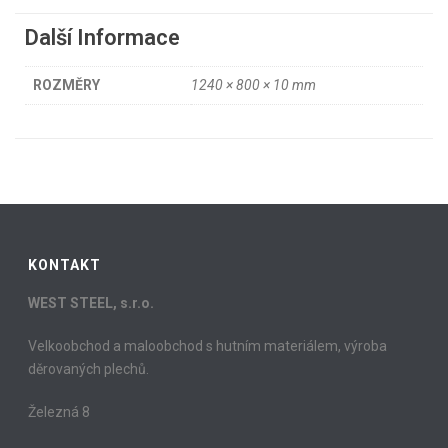
Další Informace
ROZMĚRY
1240 × 800 × 10 mm
KONTAKT
WEST STEEL, s.r.o.
Velkoobchod a maloobchod s hutním materiálem, výroba
děrovaných plechů.
Železná 8