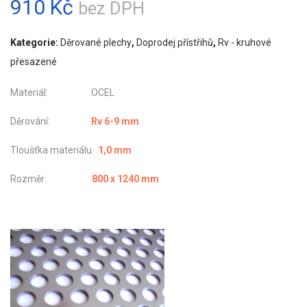
910
Kč
bez DPH
Kategorie:
Děrované plechy
,
Doprodej přístřihů
,
Rv - kruhové
přesazené
Materiál: OCEL
Děrování:
Rv 6-9 mm
Tloušťka materiálu:
1,0 mm
Rozměr:
800 x 1240 mm