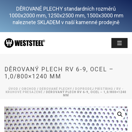
DĚROVANÉ PLECHY standardních rozměrů
1000x2000 mm, 1250x2500 mm, 1500x3000 mm
naleznete SKLADEM v naší kamenné prodejně
DĚROVANÝ PLECH RV 6-9, OCEL –
1,0/800×1240 MM
ÚVOD
/
OBCHOD
/
DĚROVANÉ PLECHY
/
DOPRODEJ PŘÍSTŘIHŮ
/
RV -
KRUHOVÉ PŘESAZENÉ
/ DĚROVANÝ PLECH RV 6-9, OCEL – 1,0/800×1240
MM