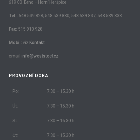
619 00 Brno – Horní Heršpice
Tel.:
548 539 828, 548 539 830, 548 539 837, 548 539 838
Fax:
515 910 928
Mobil:
viz
Kontakt
email:
info@weststeel.cz
PROVOZNÍ DOBA
Po:
7.30 – 15.30 h
Út:
7.30 – 15.30 h
St:
7.30 – 16.30 h
Čt:
7.30 – 15.30 h