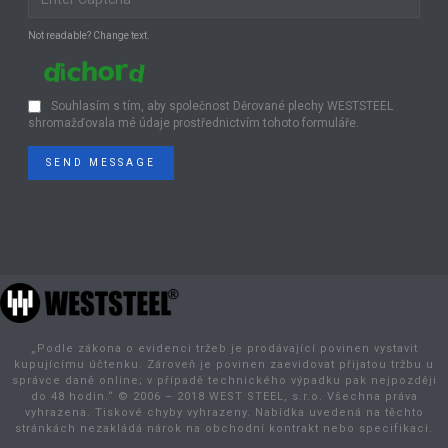
Not readable? Change text.
Souhlasím s tím, aby společnost Děrované plechy WESTSTEEL
shromažďovala mé údaje prostřednictvím tohoto formuláře.
SEND MESSAGE
„Podle zákona o evidenci tržeb je prodávající povinen vystavit
kupujícímu účtenku. Zároveň je povinen zaevidovat přijatou tržbu u
správce daně online; v případě technického výpadku pak nejpozději
do 48 hodin.“ © 2006 – 2018 WEST STEEL, s.r.o. Všechna práva
vyhrazena. Tiskové chyby vyhrazeny. Nabídka uvedená na těchto
stránkách nezakládá nárok na obchodní kontrakt nebo specifikaci.