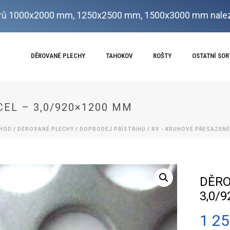
ů 1000x2000 mm, 1250x2500 mm, 1500x3000 mm nalez
DĚROVANÉ PLECHY
TAHOKOV
ROŠTY
OSTATNÍ SO
CEL – 3,0/920×1200 MM
HOD
/
DĚROVANÉ PLECHY
/
DOPRODEJ PŘÍSTŘIHŮ
/
RV - KRUHOVÉ PŘESAZENÉ
DĚRO
3,0/
1 2