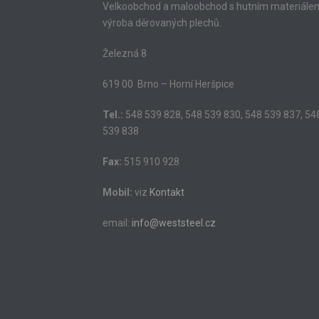
Velkoobchod a maloobchod s hutním materiále
výroba děrovaných plechů.
Železná 8
619 00 Brno – Horní Heršpice
Tel.:
548 539 828, 548 539 830, 548 539 837, 54
539 838
Fax:
515 910 928
Mobil:
viz
Kontakt
email:
info@weststeel.cz