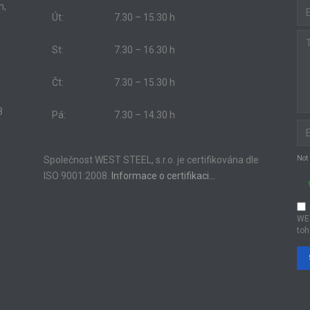
m,
Út:
7.30 – 15.30 h
St:
7.30 – 16.30 h
Čt:
7.30 – 15.30 h
8
Pá:
7.30 – 14.30 h
Společnost WEST STEEL, s.r.o. je certifikována dle
Not
ISO 9001:2008.
Informace o certifikaci…
WE
toh