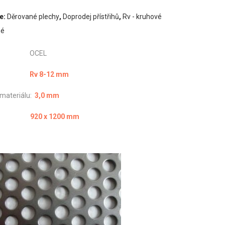
e:
Děrované plechy
,
Doprodej přístřihů
,
Rv - kruhové
né
iál: OCEL
vání:
Rv 8-12 mm
 materiálu:
3,0 mm
měr:
920 x 1200 mm