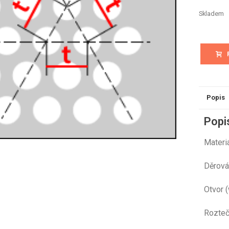
Skladem
Popis
Popi
Mat
Děr
Otvo
Rozt