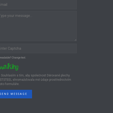
 readable? Change text.
Souhlasím s tím, aby společnost Děrované plechy
STSTEEL shromažďovala mé údaje prostřednictvím
oto formuláře.
SEND MESSAGE