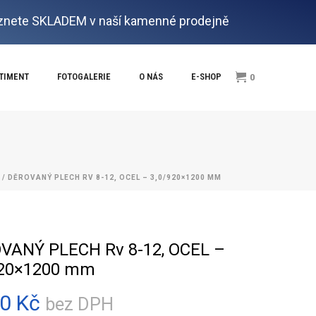
nete SKLADEM v naší kamenné prodejně
RTIMENT
FOTOGALERIE
O NÁS
E-SHOP
0
/ DĚROVANÝ PLECH RV 8-12, OCEL – 3,0/920×1200 MM
VANÝ PLECH Rv 8-12, OCEL –
920×1200 mm
50
Kč
bez DPH