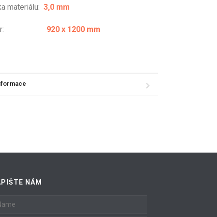
ka materiálu:
3,0 mm
změr:
920 x 1200 mm
informace
APIŠTE NÁM