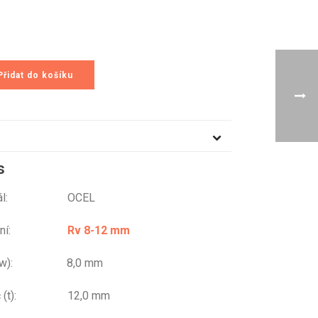
Přidat do košíku
s
eriál: OCEL
ování:
Rv 8-12 mm
r (w): 8,0 mm
eč (t): 12,0 mm