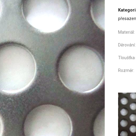
Kategori
přesaze
Mater
Děro
Tloušťka
Roz