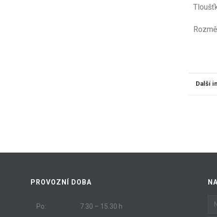
Tloušť
Ro
Další 
PROVOZNÍ DOBA
N
Po:
7.30 – 15.30 h