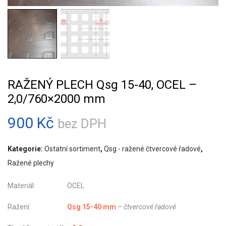
RAŽENÝ PLECH Qsg 15-40, OCEL –
2,0/760×2000 mm
900
Kč
bez DPH
Kategorie:
Ostatní sortiment
,
Qsg - ražené čtvercové řadové
,
Ražené plechy
Materiál: OCEL
Ražení:
Qsg 15-40 mm
–
čtvercové řadové