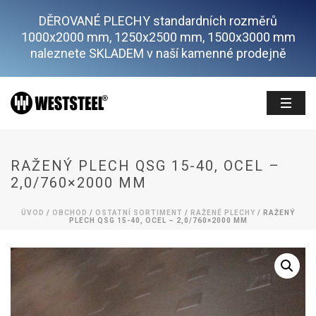
DĚROVANÉ PLECHY standardních rozměrů
1000x2000 mm, 1250x2500 mm, 1500x3000 mm
naleznete SKLADEM v naší kamenné prodejně
RAŽENÝ PLECH QSG 15-40, OCEL –
2,0/760×2000 MM
ÚVOD
/
OBCHOD
/
OSTATNÍ SORTIMENT
/
RAŽENÉ PLECHY
/ RAŽENÝ
PLECH QSG 15-40, OCEL – 2,0/760×2000 MM