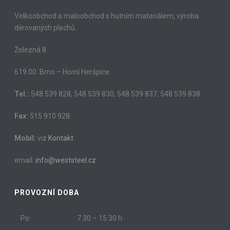
Velkoobchod a maloobchod s hutním materiálem, výroba
děrovaných plechů.
Železná 8
619 00 Brno – Horní Heršpice
Tel.:
548 539 828, 548 539 830, 548 539 837, 548 539 838
Fax:
515 910 928
Mobil:
viz
Kontakt
email:
info@weststeel.cz
PROVOZNÍ DOBA
Po:
7.30 – 15.30 h