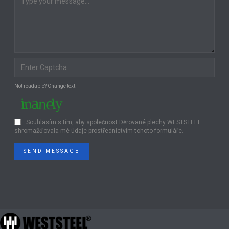
Not readable? Change text.
Souhlasím s tím, aby společnost Děrované plechy WESTSTEEL
shromažďovala mé údaje prostřednictvím tohoto formuláře.
SEND MESSAGE