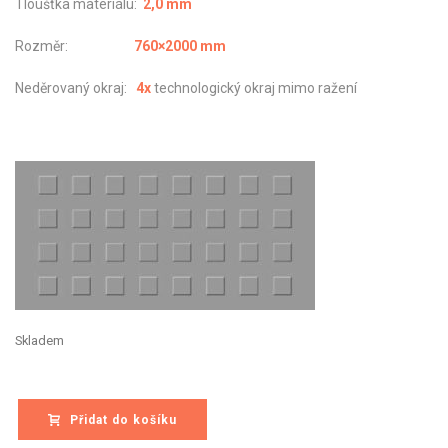
Tloušťka materiálu:
2,0 mm
Rozměr:
760×2000 mm
Neděrovaný okraj:
4x
technologický okraj mimo ražení
Skladem
Přidat do košíku