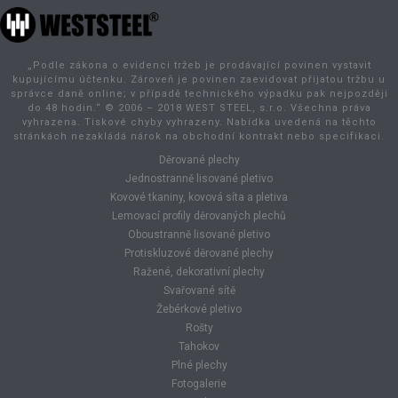
„Podle zákona o evidenci tržeb je prodávající povinen vystavit
kupujícímu účtenku. Zároveň je povinen zaevidovat přijatou tržbu u
správce daně online; v případě technického výpadku pak nejpozději
do 48 hodin.“ © 2006 – 2018 WEST STEEL, s.r.o. Všechna práva
vyhrazena. Tiskové chyby vyhrazeny. Nabídka uvedená na těchto
stránkách nezakládá nárok na obchodní kontrakt nebo specifikaci.
Děrované plechy
Jednostranně lisované pletivo
Kovové tkaniny, kovová síta a pletiva
Lemovací profily děrovaných plechů
Oboustranně lisované pletivo
Protiskluzové děrované plechy
Ražené, dekorativní plechy
Svařované sítě
Žebérkové pletivo
Rošty
Tahokov
Plné plechy
Fotogalerie