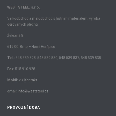
WEST STEEL, s.r.o.
Velkoobchod a maloobchod s hutním materiálem, výroba
děrovaných plechů.
Železná 8
619 00 Brno – Horní Heršpice
Tel.:
548 539 828, 548 539 830, 548 539 837, 548 539 838
Fax:
515 910 928
Mobil:
viz
Kontakt
email:
info@weststeel.cz
PROVOZNÍ DOBA