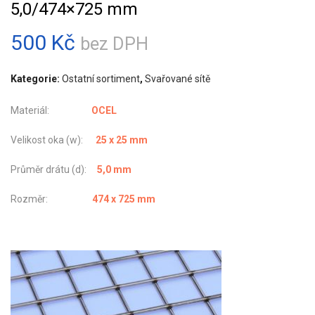
5,0/474×725 mm
500
Kč
bez DPH
Kategorie:
Ostatní sortiment
,
Svařované sítě
Materiál:
OCEL
Velikost oka (w):
25 x 25 mm
Průměr drátu (d):
5,0 mm
Rozměr:
474 x 725 mm