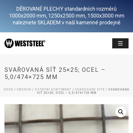
DĚROVANÉ PLECHY standardních rozměrů
1000x2000 mm, 1250x2500 mm, 1500x3000 mm
naleznete SKLADEM v naší kamenné prodejně
SVAŘOVANÁ SÍŤ 25×25; OCEL –
5,0/474×725 MM
ÚVOD
/
OBCHOD
/
OSTATNÍ SORTIMENT
/
SVAŘOVANÉ SÍTĚ
/ SVAŘOVANÁ
SÍŤ 25×25; OCEL – 5,0/474×725 MM