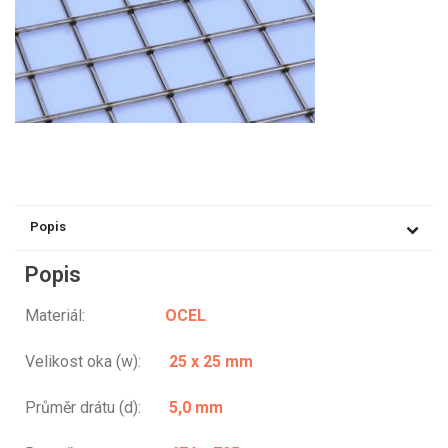
Popis
Popis
Materiál:
OCEL
Velikost oka (w):
25 x 25 mm
Průměr drátu (d):
5,0 mm