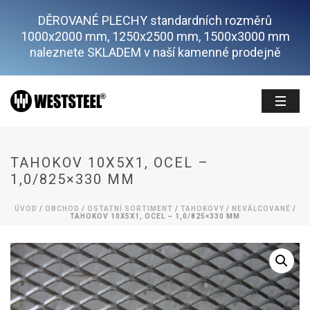
DĚROVANÉ PLECHY standardních rozměrů
1000x2000 mm, 1250x2500 mm, 1500x3000 mm
naleznete SKLADEM v naší kamenné prodejně
TAHOKOV 10X5X1, OCEL –
1,0/825×330 MM
ÚVOD
/
OBCHOD
/
OSTATNÍ SORTIMENT
/
TAHOKOVY
/
NEVÁLCOVANÉ
/
TAHOKOV 10X5X1, OCEL – 1,0/825×330 MM