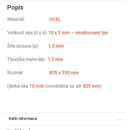
Popis
Materiál:
OCEL
Velikost oka (d x š):
10 x 5 mm –
neválcovaný typ
Šíře posuvu (p):
1,0 mm
Tloušťka materiálu:
1,0 mm
Rozměr:
825 x 330 mm
(délka oka
10 mm
rovnoběžná se str.
825 mm
)
Další informace