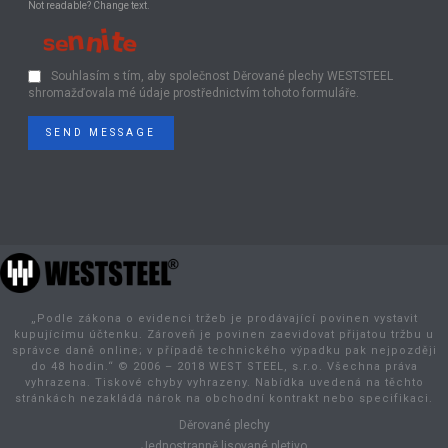
Not readable? Change text.
Souhlasím s tím, aby společnost Děrované plechy WESTSTEEL
shromažďovala mé údaje prostřednictvím tohoto formuláře.
SEND MESSAGE
„Podle zákona o evidenci tržeb je prodávající povinen vystavit
kupujícímu účtenku. Zároveň je povinen zaevidovat přijatou tržbu u
správce daně online; v případě technického výpadku pak nejpozději
do 48 hodin.“ © 2006 – 2018 WEST STEEL, s.r.o. Všechna práva
vyhrazena. Tiskové chyby vyhrazeny. Nabídka uvedená na těchto
stránkách nezakládá nárok na obchodní kontrakt nebo specifikaci.
Děrované plechy
Jednostranně lisované pletivo