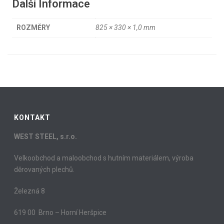
Další Informace
ROZMĚRY
825 × 330 × 1,0 mm
KONTAKT
WEST STEEL, s.r.o.
Velkoobchod a maloobchod s hutním materiálem, výroba
děrovaných plechů.
Železná 8
619 00 Brno – Horní Heršpice