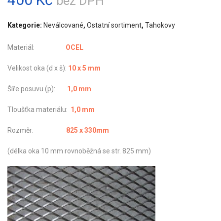
bez DPH
Kategorie:
Neválcované
,
Ostatní sortiment
,
Tahokovy
Materiál:
OCEL
Velikost oka (d x š):
10 x 5 mm
Šíře posuvu (p):
1,0 mm
Tloušťka materiálu:
1,0 mm
Rozměr:
825 x 330mm
(délka oka 10 mm rovnoběžná se str. 825 mm)