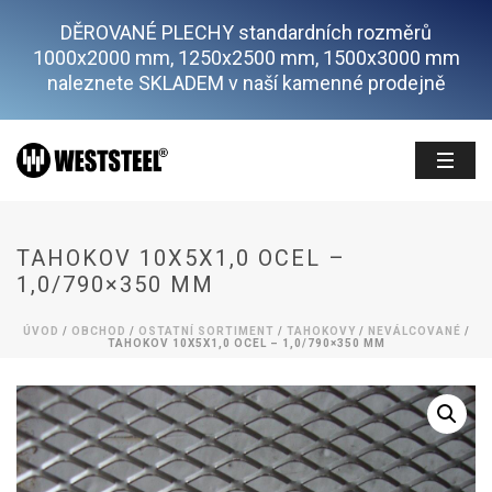
DĚROVANÉ PLECHY standardních rozměrů
1000x2000 mm, 1250x2500 mm, 1500x3000 mm
naleznete SKLADEM v naší kamenné prodejně
TAHOKOV 10X5X1,0 OCEL –
1,0/790×350 MM
ÚVOD
/
OBCHOD
/
OSTATNÍ SORTIMENT
/
TAHOKOVY
/
NEVÁLCOVANÉ
/
TAHOKOV 10X5X1,0 OCEL – 1,0/790×350 MM