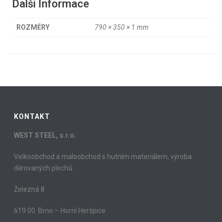
Další Informace
ROZMĚRY
790 × 350 × 1 mm
KONTAKT
WEST STEEL, s.r.o.
Velkoobchod a maloobchod s hutním materiálem, výroba
děrovaných plechů.
Železná 8
619 00 Brno – Horní Heršpice