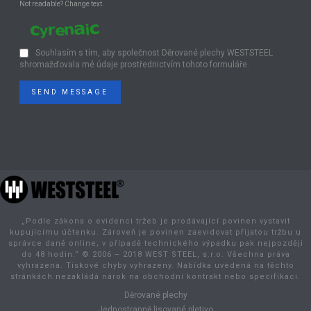
Not readable? Change text.
Souhlasím s tím, aby společnost Děrované plechy WESTSTEEL
shromažďovala mé údaje prostřednictvím tohoto formuláře.
SEND MESSAGE
„Podle zákona o evidenci tržeb je prodávající povinen vystavit
kupujícímu účtenku. Zároveň je povinen zaevidovat přijatou tržbu u
správce daně online; v případě technického výpadku pak nejpozději
do 48 hodin.“ © 2006 – 2018 WEST STEEL, s.r.o. Všechna práva
vyhrazena. Tiskové chyby vyhrazeny. Nabídka uvedená na těchto
stránkách nezakládá nárok na obchodní kontrakt nebo specifikaci.
Děrované plechy
Jednostranně lisované pletivo