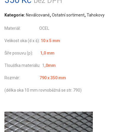
bez DPH
Kategorie:
Neválcované
,
Ostatní sortiment
,
Tahokovy
Materiál: OCEL
Velikost oka (d x š):
10 x 5 mm
Šíře posuvu (p):
1,0 mm
Tloušťka materiálu: 1
,0mm
Rozměr:
790 x 350 mm
(délka oka 10 mm rovnoběžná se str. 790)