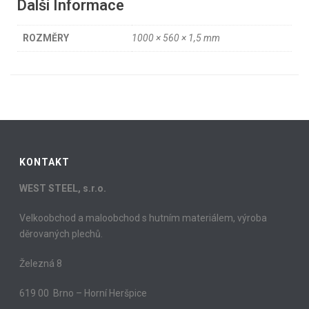
Další Informace
ROZMĚRY
1000 × 560 × 1,5 mm
KONTAKT
WEST STEEL, s.r.o.
Velkoobchod a maloobchod s hutním materiálem, výroba
děrovaných plechů.
Železná 8
619 00 Brno – Horní Heršpice