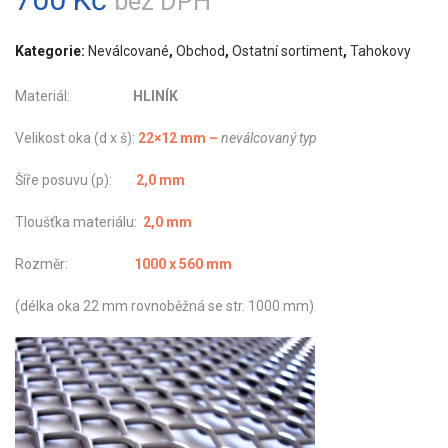
bez DPH
Kategorie:
Neválcované
,
Obchod
,
Ostatní sortiment
,
Tahokovy
Materiál:
HLINÍK
Velikost oka (d x š):
22×12 mm –
ne
válcovaný typ
Šíře posuvu (p):
2,0 mm
Tloušťka materiálu:
2,0 mm
Rozměr:
1000 x 560 mm
(délka oka 22 mm rovnoběžná se str. 1000 mm)