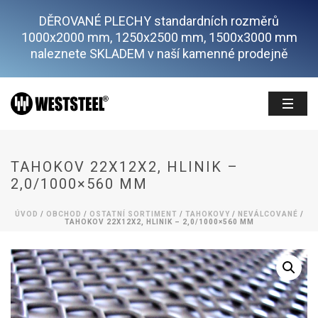
DĚROVANÉ PLECHY standardních rozměrů
1000x2000 mm, 1250x2500 mm, 1500x3000 mm
naleznete SKLADEM v naší kamenné prodejně
TAHOKOV 22X12X2, HLINIK –
2,0/1000×560 MM
ÚVOD
/
OBCHOD
/
OSTATNÍ SORTIMENT
/
TAHOKOVY
/
NEVÁLCOVANÉ
/
TAHOKOV 22X12X2, HLINIK – 2,0/1000×560 MM