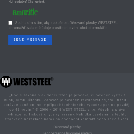
Not readable? Change text.
Souhlasím s tím, aby společnost Děrované plechy WESTSTEEL
shromažďovala mé údaje prostřednictvím tohoto formuláře.
SEND MESSAGE
„Podle zákona o evidenci tržeb je prodávající povinen vystavit
kupujícímu účtenku. Zároveň je povinen zaevidovat přijatou tržbu u
správce daně online; v případě technického výpadku pak nejpozději
do 48 hodin.“ © 2006 – 2018 WEST STEEL, s.r.o. Všechna práva
vyhrazena. Tiskové chyby vyhrazeny. Nabídka uvedená na těchto
stránkách nezakládá nárok na obchodní kontrakt nebo specifikaci.
Děrované plechy
Jednostranně lisované pletivo