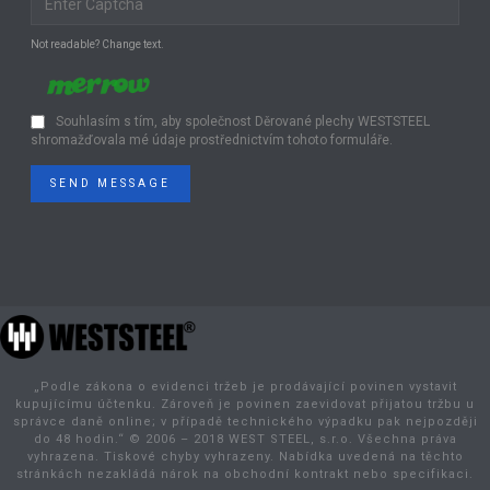
Not readable? Change text.
Souhlasím s tím, aby společnost Děrované plechy WESTSTEEL
shromažďovala mé údaje prostřednictvím tohoto formuláře.
SEND MESSAGE
„Podle zákona o evidenci tržeb je prodávající povinen vystavit
kupujícímu účtenku. Zároveň je povinen zaevidovat přijatou tržbu u
správce daně online; v případě technického výpadku pak nejpozději
do 48 hodin.“ © 2006 – 2018 WEST STEEL, s.r.o. Všechna práva
vyhrazena. Tiskové chyby vyhrazeny. Nabídka uvedená na těchto
stránkách nezakládá nárok na obchodní kontrakt nebo specifikaci.