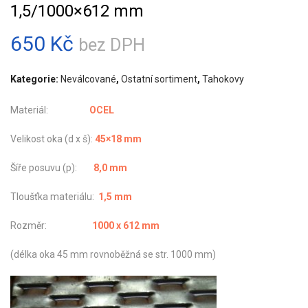
1,5/1000×612 mm
650
Kč
bez DPH
Kategorie:
Neválcované
,
Ostatní sortiment
,
Tahokovy
Materiál:
OCEL
Velikost oka (d x š):
45×18 mm
Šíře posuvu (p):
8,0 mm
Tloušťka materiálu:
1,5 mm
Rozměr:
1000 x 612 mm
(délka oka 45 mm rovnoběžná se str. 1000 mm)