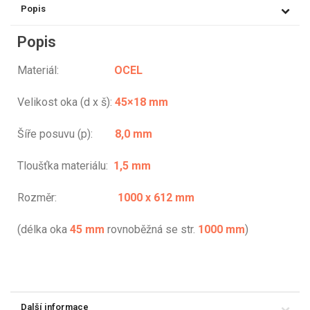
Popis
Popis
Materiál:
OCEL
Velikost oka (d x š):
45×18 mm
Šíře posuvu (p):
8,0 mm
Tloušťka materiálu:
1,5 mm
Rozměr:
1000 x 612 mm
(délka oka
45 mm
rovnoběžná se str.
1000 mm
)
Další informace