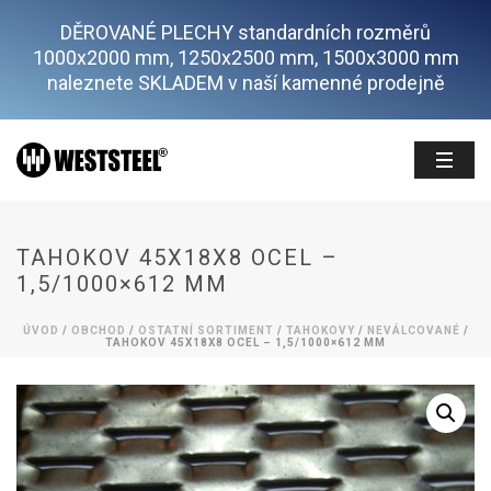
DĚROVANÉ PLECHY standardních rozměrů
1000x2000 mm, 1250x2500 mm, 1500x3000 mm
naleznete SKLADEM v naší kamenné prodejně
TAHOKOV 45X18X8 OCEL –
1,5/1000×612 MM
ÚVOD
/
OBCHOD
/
OSTATNÍ SORTIMENT
/
TAHOKOVY
/
NEVÁLCOVANÉ
/
TAHOKOV 45X18X8 OCEL – 1,5/1000×612 MM