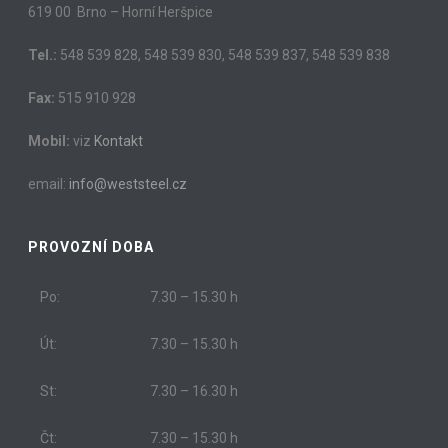
619 00 Brno – Horní Heršpice
Tel.:
548 539 828, 548 539 830, 548 539 837, 548 539 838
Fax:
515 910 928
Mobil:
viz
Kontakt
email:
info@weststeel.cz
PROVOZNÍ DOBA
Po:
7.30 – 15.30 h
Út:
7.30 – 15.30 h
St:
7.30 – 16.30 h
Čt:
7.30 – 15.30 h