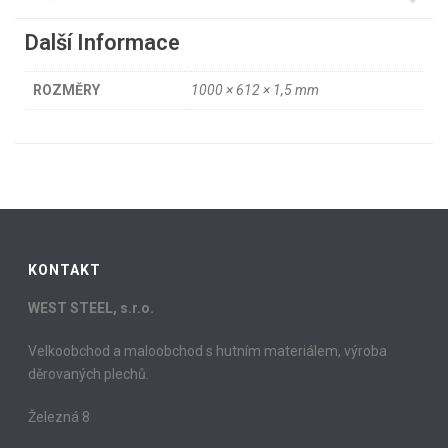
Další Informace
ROZMĚRY
1000 × 612 × 1,5 mm
KONTAKT
WEST STEEL, s.r.o.
Velkoobchod a maloobchod s hutním materiálem, výroba
děrovaných plechů.
Železná 8