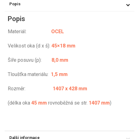
Popis
Popis
Materiál:
OCEL
Velikost oka (d x š):
45×18 mm
Šíře posuvu (p):
8,0 mm
Tloušťka materiálu:
1,5 mm
Rozměr:
1407 x 428 mm
(délka oka
45 mm
rovnoběžná se str.
1407 mm
)
Další informace