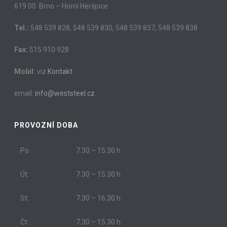
619 00 Brno – Horní Heršpice
Tel.:
548 539 828, 548 539 830, 548 539 837, 548 539 838
Fax:
515 910 928
Mobil:
viz
Kontakt
email:
info@weststeel.cz
PROVOZNÍ DOBA
Po:
7.30 – 15.30 h
Út:
7.30 – 15.30 h
St:
7.30 – 16.30 h
Čt:
7.30 – 15.30 h