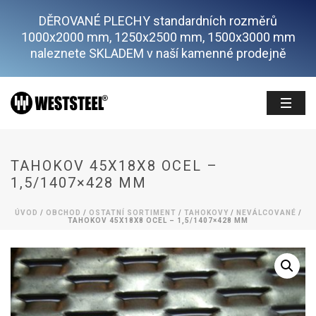
DĚROVANÉ PLECHY standardních rozměrů
1000x2000 mm, 1250x2500 mm, 1500x3000 mm
naleznete SKLADEM v naší kamenné prodejně
TAHOKOV 45X18X8 OCEL –
1,5/1407×428 MM
ÚVOD
/
OBCHOD
/
OSTATNÍ SORTIMENT
/
TAHOKOVY
/
NEVÁLCOVANÉ
/
TAHOKOV 45X18X8 OCEL – 1,5/1407×428 MM