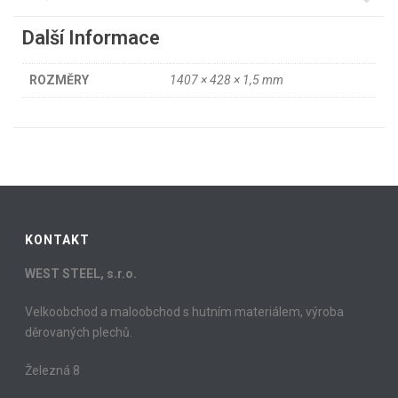
Další Informace
ROZMĚRY
1407 × 428 × 1,5 mm
KONTAKT
WEST STEEL, s.r.o.
Velkoobchod a maloobchod s hutním materiálem, výroba
děrovaných plechů.
Železná 8