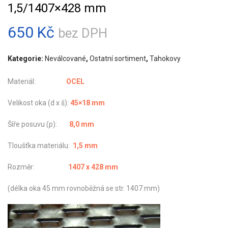
1,5/1407×428 mm
650
Kč
bez DPH
Kategorie:
Neválcované
,
Ostatní sortiment
,
Tahokovy
Materiál:
OCEL
Velikost oka (d x š):
45×18 mm
Šíře posuvu (p):
8,0 mm
Tloušťka materiálu:
1,5 mm
Rozměr:
1407 x 428 mm
(délka oka 45 mm rovnoběžná se str. 1407 mm)