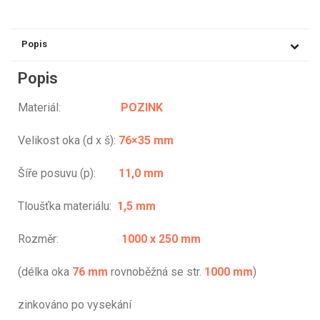
Popis
Popis
Materiál:
POZINK
Velikost oka (d x š):
76×35 mm
Šíře posuvu (p):
11,0 mm
Tloušťka materiálu:
1,5 mm
Rozměr:
1000 x 250 mm
(délka oka
76 mm
rovnoběžná se str.
1000 mm
)
zinkováno po vysekání