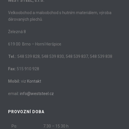
WEST STEEL, s.r.o.
Velkoobchod a maloobchod s hutním materiálem, výroba
děrovaných plechů.
Železná 8
619 00 Brno – Horní Heršpice
Tel.:
548 539 828, 548 539 830, 548 539 837, 548 539 838
Fax:
515 910 928
Mobil:
viz
Kontakt
email:
info@weststeel.cz
PROVOZNÍ DOBA
Po:
7.30 – 15.30 h