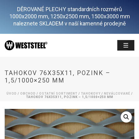
DĚROVANÉ PLECHY standardních rozměrů
1000x2000 mm, 1250x2500 mm, 1500x3000 mm
naleznete SKLADEM v naší kamenné prodejně
TAHOKOV 76X35X11, POZINK –
1,5/1000×250 MM
ÚVOD
/
OBCHOD
/
OSTATNÍ SORTIMENT
/
TAHOKOVY
/
NEVÁLCOVANÉ
/
TAHOKOV 76X35X11, POZINK – 1,5/1000×250 MM