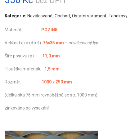
bez DPH
Kategorie:
Neválcované
,
Obchod
,
Ostatní sortiment
,
Tahokovy
Materiál:
POZINK
Velikost oka (d x š):
76×35 mm –
ne
válcovaný typ
Šíře posuvu (p):
11,0 mm
Tloušťka materiálu:
1,5 mm
Rozměr:
1000 x 250 mm
(délka oka 76 mm rovnoběžná se str. 1000 mm)
zinkováno po vysekání