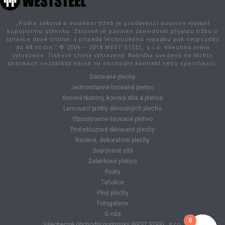
„Podle zákona o evidenci tržeb je prodávající povinen vystavit
kupujícímu účtenku. Zároveň je povinen zaevidovat přijatou tržbu u
správce daně online; v případě technického výpadku pak nejpozději
do 48 hodin.“ © 2006 – 2018 WEST STEEL, s.r.o. Všechna práva
vyhrazena. Tiskové chyby vyhrazeny. Nabídka uvedená na těchto
stránkách nezakládá nárok na obchodní kontrakt nebo specifikaci.
Děrované plechy
Jednostranně lisované pletivo
Kovové tkaniny, kovová síta a pletiva
Lemovací profily děrovaných plechů
Oboustranně lisované pletivo
Protiskluzové děrované plechy
Ražené, dekorativní plechy
Svařované sítě
Žebérkové pletivo
Rošty
Tahokov
Plné plechy
Fotogalerie
O nás
0
0
Všeobecné obchodní podmínky WEST STEEL, s.r.o.