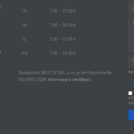
m,
Út:
7.30 – 15.30 h
St:
7.30 – 16.30 h
Čt:
7.30 – 15.30 h
8
Pá:
7.30 – 14.30 h
Společnost WEST STEEL, s.r.o. je certifikována dle
Not
ISO 9001:2008.
Informace o certifikaci…
WE
toh