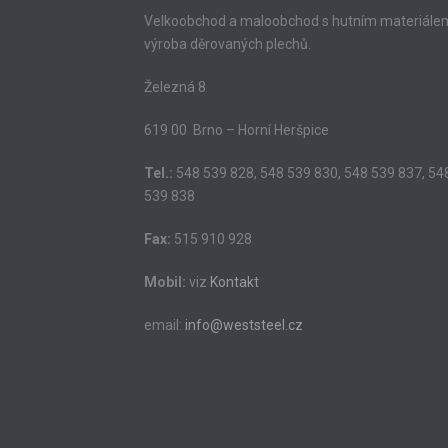
Velkoobchod a maloobchod s hutním materiále
výroba děrovaných plechů.
Železná 8
619 00 Brno – Horní Heršpice
Tel.:
548 539 828, 548 539 830, 548 539 837, 54
539 838
Fax:
515 910 928
Mobil:
viz
Kontakt
email:
info@weststeel.cz