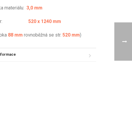
ka materiálu:
3,0 mm
změr:
520 x 1240 mm
 oka
88
mm
rovnoběžná se str.
520
mm
)
informace