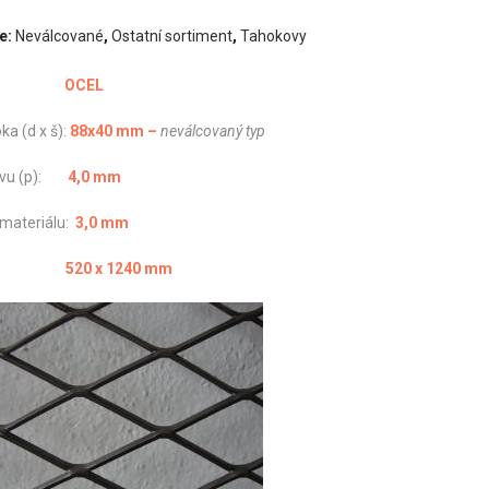
e:
Neválcované
,
Ostatní sortiment
,
Tahokovy
riál:
OCEL
ka (d x š):
88
x40
mm –
ne
válcovaný typ
suvu (p):
4
,0 mm
 materiálu:
3,0 mm
měr:
520 x 1240 mm