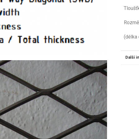
Tloušť
Ro
(délka
Další 