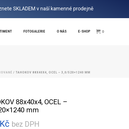
nete SKLADEM v naší kamenné prodejně
RTIMENT
FOTOGALERIE
O NÁS
E-SHOP
0
COVANÉ
/ TAHOKOV 88X40X4, OCEL – 3,0/520×1240 MM
KOV 88x40x4, OCEL –
520×1240 mm
Kč
bez DPH