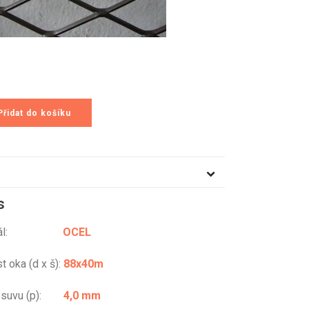
Přidat do košíku
s
eriál:
OCEL
t oka (d x š):
88x40m
posuvu (p):
4
,0 mm