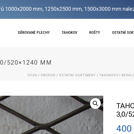
ů 1000x2000 mm, 1250x2500 mm, 1500x3000 mm nalez
DĚROVANÉ PLECHY
TAHOKOV
ROŠTY
OSTATNÍ SO
,0/520×1240 MM
ÚVOD
/
OBCHOD
/
OSTATNÍ SORTIMENT
/
TAHOKOVY
/
NEVÁL
TAHO
3,0/
400