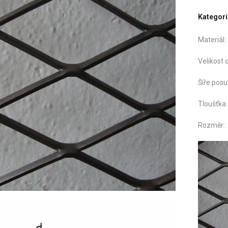
Kategori
Mate
Velikost o
Šíře po
Tloušťka
Roz